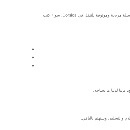
مرحبًا بكم في مكتب تأجير السيارات والشاحنات في Ajaccio Airport Corsica! نحن نقدم خدمات تأجير ممتازة للعملاء الذين يبحثون عن وسيلة مريحة وموثوقة للتنقل في Corsica. سواء كنت
ننا لدينا ما تحتاجه.
م والتسليم، وسنهتم بالباقي.