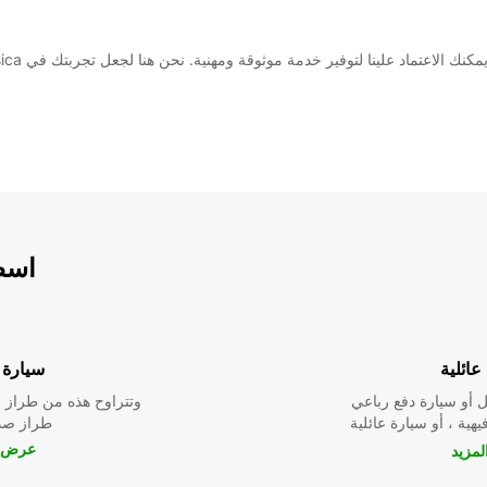
ماد علينا لتوفير خدمة موثوقة ومهنية. نحن هنا لجعل تجربتك في Corsica سهلة ومريحة.
اسطو
عائلية
سيارة ا
 أو سيارة دفع رباعي
وتتراوح هذه من طراز م
يهية ، أو سيارة عائلية
طراز صدي
عرض ا
مزيد