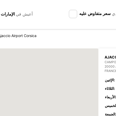
دي
سعر متفاوض عليه
أعيش في
jaccio Airport Corsica
AJACC
CAMPO
20000 
FRANC
الإثنين:
الثلاثاء:
عاء:
جمعة: