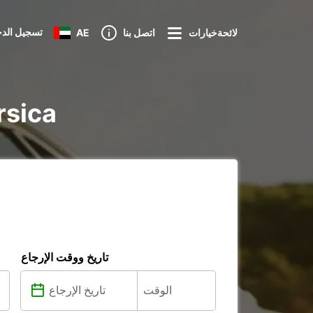
تسجيل الد
لائحةخيارات
اتصل بنا
AE
تأجير iture
تاريخ ووقت الإرجاع