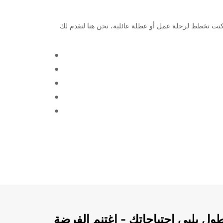
مبيري للسكك الحديدية، إحدى المواقع الرئيسية التي توفر خدمات تأجير السيارات والشاحنات من Europcar. سواء كنت تخطط لرحلة عمل أو عطلة عائلية، نحن هنا لنقدم لك
ل يلبي احتياجاتك - اغتنم الفرضة