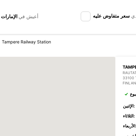
دي
سعر متفاوض عليه
أعيش في
Tampere Railway Station
TAMPE
RAUTAT
33100
FINLA
بوع
الإثنين:
الثلاثاء:
عاء: