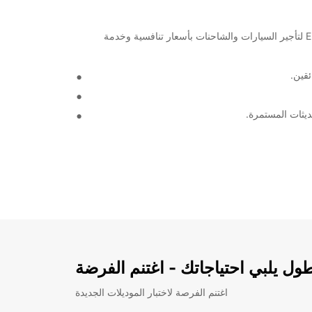
مرحبًا بكم في أودنسه، الوجهة الرائعة في الدنمارك! سواء كنت تخطط لزيارة المدينة للعمل أو لمتعة العطلة، يمكنك الاعتماد على Europcar لتأجير السيارات والشاحنات بأسعار تنافسية وخدمة
ديثات المستمرة.
ل يلبي احتياجاتك - اغتنم الفرضة
اغتنم الفرصة لاختبار الموديلات الجديدة