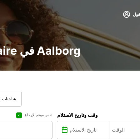
خول
تأجير voiture و utilitaire في Aalborg
شاحنات ال
وقت وتاريخ الاستلام
نفس موقع الإرجاع