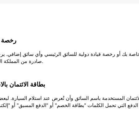
رخصة ا
لخاصة بك أو رخصة قيادة دولية للسائق الرئيسي وأي سائق إضافي. ير
صادرة من المملكة المتحدة، يجب عليك إحضار كلا الجزئين من رخصتك.
بطاقة الائتمان بال
تمان المستخدمة باسم السائق وأن تُعرض عند استلام السيارة. لبعض ا
الدفع التي تحمل الكلمات "بطاقة الخصم" أو "الدفع المسبق" أو "إلكتر