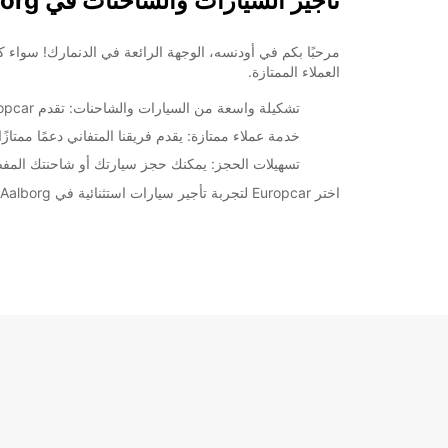
تأجير السيارات والشاحنات في Aalborg
العملاء الممتازة.
تشكيلة واسعة من السيارات والشاحنات: تقدم Europcar مجموعة متنوعة من السيارات الحديثة والمتنوعة لتلبية جميع احتياجات السائقين.
خدمة عملاء ممتازة: يقدم فريقنا المتفاني دعمًا ممتازً
تسهيلات الحجز: يمكنك حجز سيارتك أو شاحنتك المفضل
اختر Europcar لتجربة تأجير سيارات استثنائية في Aalborg. اكتشف المزيد واحجز اليوم!