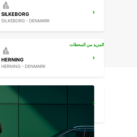
SILKEBORG
SILKEBORG - DENMARK
المزيد من المحطات
HERNING
HERNING - DENMARK
GOTHENBURG KUNGSBACKA
KUNGSBACKA - SWEDEN