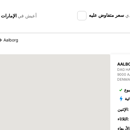
دي
سعر متفاوض عليه
أعيش في
Aalborg
AALB
DAG H
9000 
DENMA
بوع
ئية
الإثنين:
الثلاثاء:
عاء: