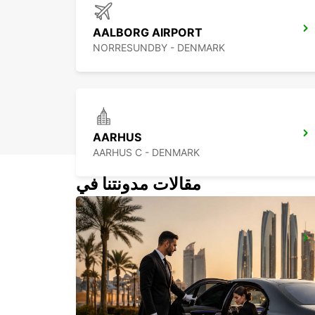
AALBORG AIRPORT
NORRESUNDBY - DENMARK
AARHUS
AARHUS C - DENMARK
مقالات مدونتنا في
HORSENS
HORSENS - DENMARK