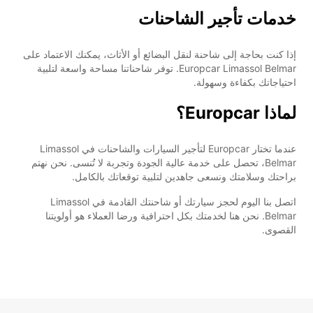
خدمات تأجير الشاحنات
إذا كنت بحاجة إلى شاحنة لنقل البضائع أو الأثاث، يمكنك الاعتماد على
Europcar Limassol Belmar. توفر شاحناتنا مساحة واسعة لتلبية
احتياجاتك بكفاءة وسهولة.
لماذا Europcar؟
عندما تختار Europcar لتأجير السيارات والشاحنات في Limassol
Belmar، تحصل على خدمة عالية الجودة وتجربة لا تُنسى. نحن نهتم
براحتك وسلامتك ونسعى جاهدين لتلبية توقعاتك بالكامل.
اتصل بنا اليوم لحجز سيارتك أو شاحنتك القادمة في Limassol
Belmar. نحن هنا لخدمتك بكل احترافية ورضا العملاء هو أولويتنا
القصوى.