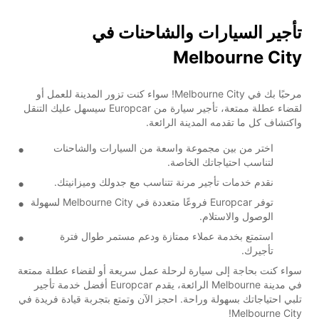
تأجير السيارات والشاحنات في
Melbourne City
مرحبًا بك في Melbourne City! سواء كنت تزور المدينة للعمل أو
لقضاء عطلة ممتعة، تأجير سيارة من Europcar سيسهل عليك التنقل
واكتشاف كل ما تقدمه المدينة الرائعة.
اختر من بين مجموعة واسعة من السيارات والشاحنات
لتناسب احتياجاتك الخاصة.
نقدم خدمات تأجير مرنة تتناسب مع جدولك وميزانيتك.
توفر Europcar فروعًا متعددة في Melbourne City لسهولة
الوصول والاستلام.
استمتع بخدمة عملاء ممتازة ودعم مستمر طوال فترة
تأجيرك.
سواء كنت بحاجة إلى سيارة لرحلة عمل سريعة أو لقضاء عطلة ممتعة
في مدينة Melbourne الرائعة، يقدم Europcar أفضل خدمة تأجير
تلبي احتياجاتك بسهولة وراحة. احجز الآن وتمتع بتجربة قيادة فريدة في
Melbourne City!