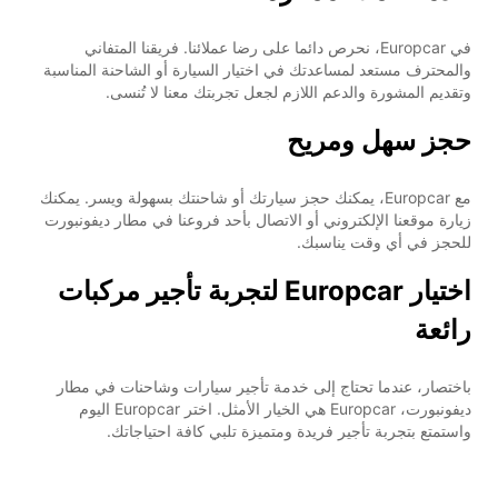
في Europcar، نحرص دائما على رضا عملائنا. فريقنا المتفاني
والمحترف مستعد لمساعدتك في اختيار السيارة أو الشاحنة المناسبة
وتقديم المشورة والدعم اللازم لجعل تجربتك معنا لا تُنسى.
حجز سهل ومريح
مع Europcar، يمكنك حجز سيارتك أو شاحنتك بسهولة ويسر. يمكنك
زيارة موقعنا الإلكتروني أو الاتصال بأحد فروعنا في مطار ديفونبورت
للحجز في أي وقت يناسبك.
اختيار Europcar لتجربة تأجير مركبات
رائعة
باختصار، عندما تحتاج إلى خدمة تأجير سيارات وشاحنات في مطار
ديفونبورت، Europcar هي الخيار الأمثل. اختر Europcar اليوم
واستمتع بتجربة تأجير فريدة ومتميزة تلبي كافة احتياجاتك.