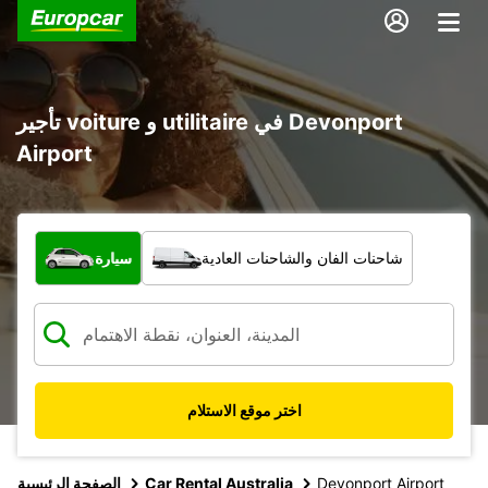
تأجير voiture و utilitaire في Devonport
Airport
ما نوع المركبة؟
شاحنات الفان والشاحنات العادية
سيارة
اختر موقع الاستلام
Devonport Airport
Car Rental Australia
الصفحة الرئيسية