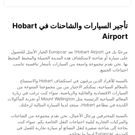
تأجير السيارات والشاحنات في Hobart
Airport
مرحبًا بك في Hobart Airport! تعد Europcar الخيار الأمثل للحصول
على سيارة أو شاحنة لاستكشاف هذه المدينة الجميلة والمحيط المحيط
بها. نحن نقدم مجموعة واسعة من السيارات بأسعار تنافسية تناسب
احتياجات الجميع.
بالنسبة للأفراد الذين يرغبون في استكشاف Hobart والاستمتاع
بالمعالم السياحية، يمكنكم الاختيار من بين مجموعتنا المتنوعة من
السيارات الاقتصادية والعائلية والرياضية. سواء كنت ترغب في زيارة
المعالم السياحية الرئيسية مثل Mount Wellington أو تجربة المأكولات
اللذيذة في مطاعم Hobart، ستجد لدينا السيارة المثالية لرحلتك.
بالنسبة للمحترفين ورجال الأعمال، نحن نقدم مجموعة من الشاحنات
والمركبات التجارية لتلبية احتياجات النقل الخاصة بكم. سواء كنت
بحاجة إلى شاحنة صغيرة لنقل البضائع أو سيارة تجارية للعمل في
المدينة، Europcar لديها ما تحتاجه.