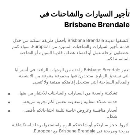
تأجير السيارات والشاحنات في
Brisbane Brendale
اكتشفوا مدينة Brisbane Brendale بأفضل طريقة ممكنة من خلال
خدمة تأجير السيارات والشاحنات المميزة من Europcar. سواء كنتم
تخططون لرحلة عمل أو لقضاء عطلة، فلدينا السيارة أو الشاحنة
المناسبة لكم.
تعتبر Brisbane Brendale واحدة من الوجهات الرائعة في أستراليا
التي تستحق الزيارة. ستجدون فيها مجموعة متنوعة من الأنشطة
والمعالم السياحية التي ستجعل إقامتكم ممتعة ولا تُنسى.
تشكيلة واسعة من السيارات والشاحنات للاختيار من بينها.
خدمة عملاء متفانية ومتعاونة تضمن لكم تجربة مريحة.
أسعار منافسة وعروض خاصة لتلبية احتياجاتكم بأفضل
شكل.
بادروا بحجز سيارتكم أو شاحنتكم اليوم واستمتعوا برحلة استكشافية
مريحة ومريحة في Brisbane Brendale مع Europcar.