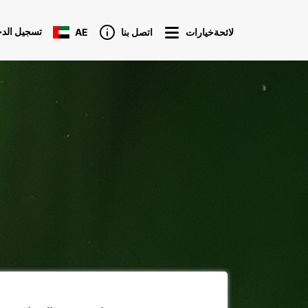
تسجيل الد
لائحةخيارات
اتصل بنا
AE