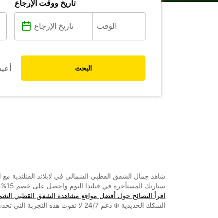
تاريخ ووقت الإرجاع
أعي
البحث
شاهد جمال الشفق القطبي الشمالي في لابلاند الفنلندية مع 
سيارتك المستأجرة في فنلندا اليوم واحصل على خصم 15%. استكشف أفضل النقاط الساخنة في أورورا وفقًا لسرعتك الخاصة - بدءًا من قمم روكا ذات المناظر الخلابة وحتى شواطئ إيناري الهادئة.
اقرأ النصائح حول أفضل مواقع مشاهدة الشفق القطبي الشم
السكك الحديدية ❄️ دعم 24/7 لا تفوت هذه التجربة التي تحدث مرة واحدة في العمر! 📅 احجز بحلول 30 يونيو 2025 وسافر بحلول 30 يونيو 2025. احجز الآن وابدأ رحلتك!