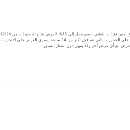
فنلندا من 20/12/24 إلى 30/06/25 (شاملاً). يسري العرض على الحجوزات التي ت
 العرض مع أي عرض آخر وقد ينتهي دون إشعار مسبق.