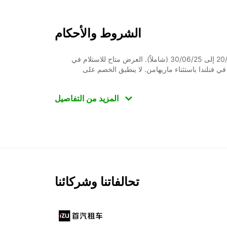
الشروط والأحكام
العرض متاح للحجز من خلال هذه الصفحة فقط. قد يتم تطبيق بعض فترات التعتيم. خصم يصل إلى 15%. العرض متاح للحجوزات من 20/12/24 إلى 30/06/25 (شاملاً). العرض متاح للاستلام في
تم قبل أكثر من 24 ساعة. يسري العرض على الإيجارات في فنلندا باستثناء ماريهامن. لا ينطبق الخصم على
المزيد من التفاصيل
تحالفاتنا وشركائنا