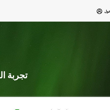
خول
تجربة ا