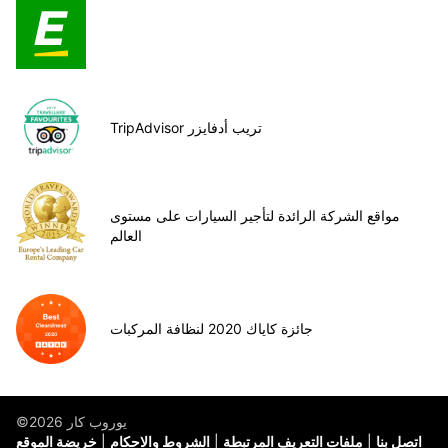
TripAdvisor تريب أدفايزر
مواقع الشركة الرائدة لتأجير السيارات على مستوى
العالم
جائزة كاياك 2020 لنظافة المركبات
©يوروب كار 2026
اتصل بنا
ملفات التعريف المرتبطة
الشروط والاحكام
خريضة الموقع