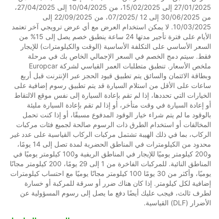
27/01/2025 إلى 15/02/2025، من 10/04/2025 إلى 27/04/2025،
من 30/06/2025 إلى 12 /07/2025، من 22/09/2025 إلى
10/03/2025. لا يمكن استخدام العرض مع أي عرض ترويجي آخر تعتمد
الأيام على فترة تأجير مدتها 24 ساعة ينطبق خصم يصل إلى 15% من
السعر الأساسي على التكلفة الأساسية (الوقت والكيلومترات) للإيجار
فقط. سيتم دمج الخصم في السعر الإجمالي الخاص بك في مرحلة
ملخص الأسعار. تنطبق متطلبات العمر القياسي لشركة Europcar
وبطاقة الائتمان والسائق يتم تطبيق قيود الحجز عبر الإنترنت قبل أربع
ساعات على الأقل من استلام السيارة قد يتم تطبيق رسوم إضافية على
الخيارات التي تحددها، إذا لم تقم بإعادة السيارة إلى نفس موقع الالتقاط
أو إعادة السيارة في وقت متأخر، أو إذا لم تقم بإعادة السيارة مليئة
بالوقود ما لم يتم شراء خيار الوقود المدفوع مسبقًا، أو إذا كنت تحمل
المخالفات أو استخدام الطرق ذات الرسوم صالحة لجميع فئات مركبات
الركاب، بما في ذلك الهيبة تشتمل مركبات الركاب القياسية على عدد غير
محدود من الكيلومترات في المناطق الحضرية لمدة تصل إلى 14 يومًا،
و200 كيلومتر يوميًا للإيجار في المناطق الريفية و100 كيلومتر يوميًا في
المناطق النائية. للمركبات الفاخرة من 1 إلى 29 يومًا، 200 كيلومتر مجانًا
يوميًا، وأكثر من 30 يومًا 100 كيلومتر مجانًا يوميًا مع احتساب كيلومترات
إضافية لكل كيلومتر. إذا كان هناك ضرر أو سرقة للمركبة أو خسارة
لطرف ثالث، فيجب عليك أيضًا دفع ما يصل إلى رسوم المسؤولية عن
الأضرار (DLF) القياسية.