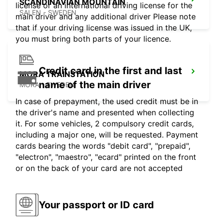
SCANDINAVIAN MOUNTAIN
license or an international driving license for the
SALEN - SWEDEN
main driver and any additional driver Please note
that if your driving license was issued in the UK,
you must bring both parts of your licence.
Credit card in the first and last
MORA TRAINSTATION
name of the main driver
MORA - SWEDEN
In case of prepayment, the used credit must be in
the driver's name and presented when collecting
it. For some vehicles, 2 compulsory credit cards,
including a major one, will be requested. Payment
cards bearing the words "debit card", "prepaid",
"electron", "maestro", "ecard" printed on the front
or on the back of your card are not accepted
Your passport or ID card