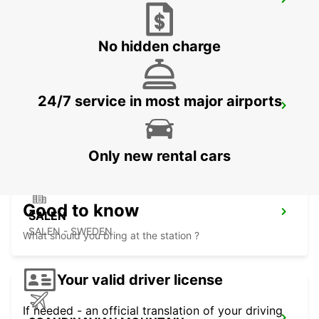
SUNDSVALL MIDLANDA AIRPORT
SUNDSVALL - SWEDEN
No hidden charge
24/7 service in most major airports
SUNDSVALL TRAIN STATION
SUNDSVALL - SWEDEN
Only new rental cars
Good to know
SALEN
SALEN - SWEDEN
What should you bring at the station ?
Your valid driver license
If needed - an official translation of your driving