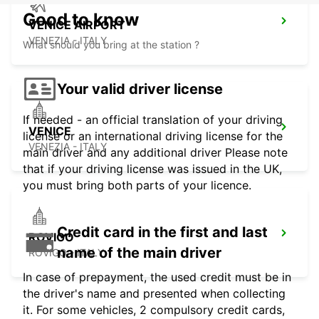
Good to know
VENICE AIRPORT
VENEZIA - ITALY
What should you bring at the station ?
Your valid driver license
If needed - an official translation of your driving
VENICE
license or an international driving license for the
VENEZIA - ITALY
main driver and any additional driver Please note
that if your driving license was issued in the UK,
you must bring both parts of your licence.
Credit card in the first and last
ROVIGO
name of the main driver
ROVIGO - ITALY
In case of prepayment, the used credit must be in
the driver's name and presented when collecting
it. For some vehicles, 2 compulsory credit cards,