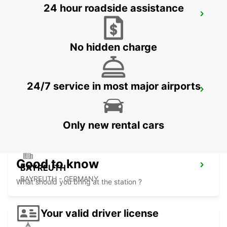
24 hour roadside assistance
ZEITZ
ZEITZ - GERMANY
No hidden charge
24/7 service in most major airports
CHEMNITZ
CHEMNITZ - GERMANY
Only new rental cars
Good to know
BAYREUTH
BAYREUTH - GERMANY
What should you bring at the station ?
Your valid driver license