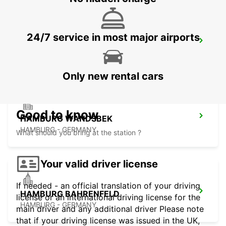
24/7 service in most major airports
HAMBURG AIRPORT
HAMBURG - GERMANY
Only new rental cars
Good to know
HAMBURG WANDSBEK
HAMBURG - GERMANY
What should you bring at the station ?
Your valid driver license
If needed - an official translation of your driving
HAMBURG BAHRENFELD
license or an international driving license for the
HAMBURG - GERMANY
main driver and any additional driver Please note
that if your driving license was issued in the UK,