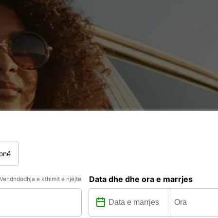
onë
Data dhe dhe ora e marrjes
Vendndodhja e kthimit e njëjtë