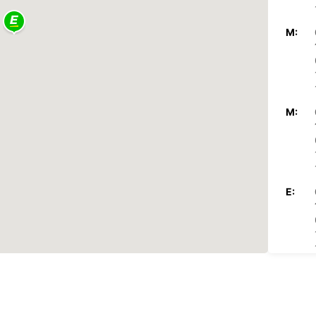
M:
M:
E:
P: