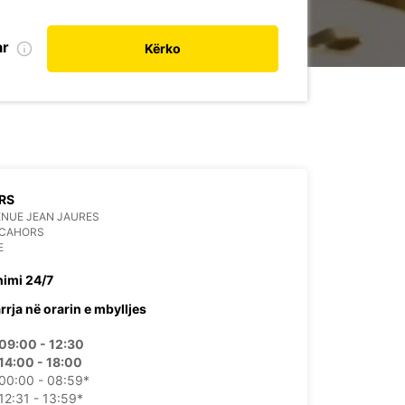
ar
Kërko
RS
ENUE JEAN JAURES
 CAHORS
E
himi 24/7
rrja në orarin e mbylljes
09:00 - 12:30
14:00 - 18:00
00:00 - 08:59*
12:31 - 13:59*