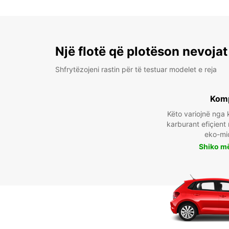
Një flotë që plotëson nevojat
Shfrytëzojeni rastin për të testuar modelet e reja
Kom
Këto variojnë ng
karburant efiçient
eko-mi
Shiko m