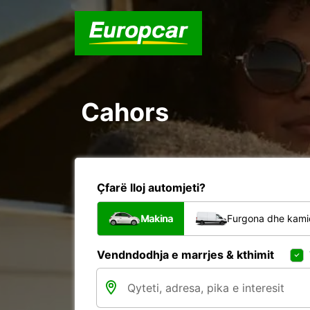
Cahors
Çfarë lloj automjeti?
Makina
Furgona dhe kami
Vendndodhja e marrjes & kthimit