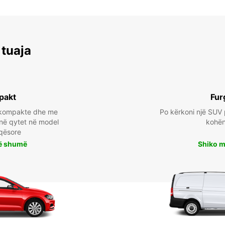
SH:
 tuaja
D:
*Me ta
Këto o
pakt
Fur
festav
a kompakte dhe me
Po kërkoni një SUV 
 në qytet në model
kohën 
qësore
ë shumë
Shiko 