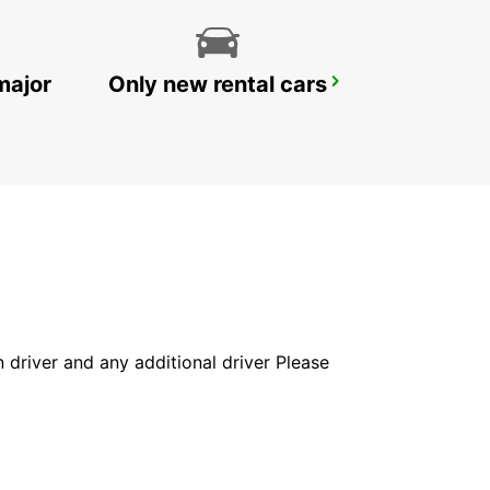
major
Only new rental cars
ALBI
PUYGONZON - FRANCE
in driver and any additional driver Please