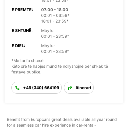
18:01 - 23:59*
E PREMTE:
07:00 - 18:00
00:01 - 06:59*
18:01 - 23:59*
E SHTUNË:
Mbyllur
00:01 - 23:59*
E DIEL:
Mbyllur
00:01 - 23:59*
*Me tarifa shtesë
Këto orë të hapjes mund të ndryshojnë për shkak të
festave publike.
+46 (340) 664199
Itinerari
Benefit from Europcar’s great deals available all year round
for a seamless car hire experience in car-rental-