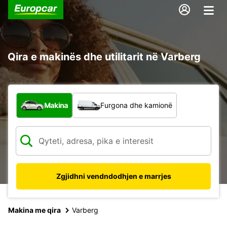
Qira e makinës dhe utilitarit në Varberg
Çfarë lloj automjeti?
Makina
Furgona dhe kamionë
Zgjidhni vendndodhjen e marrjes
Makina me qira
Varberg