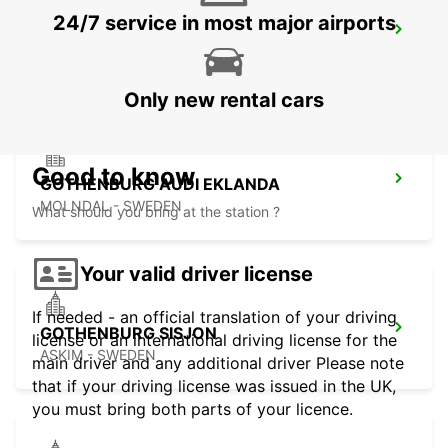
24/7 service in most major airports
GOTHENBURG LANDVETTER AIRPORT
GOTHENBURG - SWEDEN
Only new rental cars
Good to know
GOTHENBURG AUDI EKLANDA
MOLNDAL - SWEDEN
What should you bring at the station ?
Your valid driver license
If needed - an official translation of your driving
GOTHENBURG SISJON
license or an international driving license for the
ASKIM - SWEDEN
main driver and any additional driver Please note
that if your driving license was issued in the UK,
you must bring both parts of your licence.