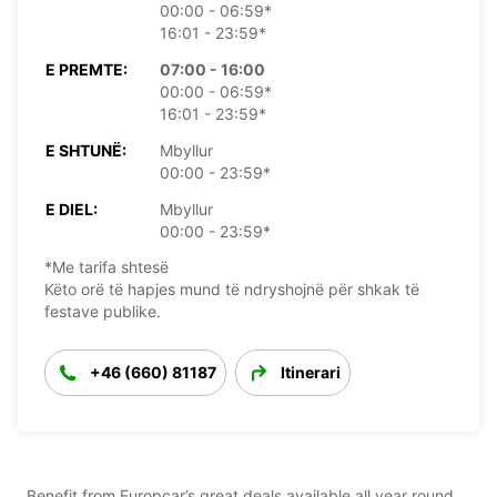
00:00 - 06:59*
16:01 - 23:59*
E PREMTE:
07:00 - 16:00
00:00 - 06:59*
16:01 - 23:59*
E SHTUNË:
Mbyllur
00:00 - 23:59*
E DIEL:
Mbyllur
00:00 - 23:59*
*Me tarifa shtesë
Këto orë të hapjes mund të ndryshojnë për shkak të
festave publike.
+46 (660) 81187
Itinerari
Benefit from Europcar’s great deals available all year round