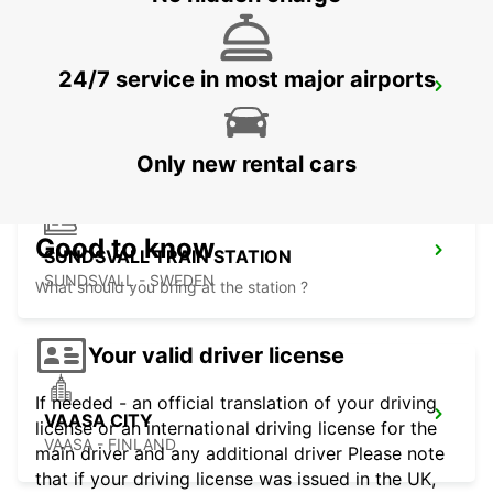
24/7 service in most major airports
SUNDSVALL
SUNDSVALL - SWEDEN
Only new rental cars
Good to know
SUNDSVALL TRAIN STATION
SUNDSVALL - SWEDEN
What should you bring at the station ?
Your valid driver license
If needed - an official translation of your driving
VAASA CITY
license or an international driving license for the
VAASA - FINLAND
main driver and any additional driver Please note
that if your driving license was issued in the UK,