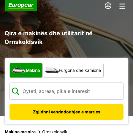
Qira e makinës dhe utilitarit në
Ornskoldsvik
Çfarë lloj automjeti?
Makina
Furgona dhe kamionë
Zgjidhni vendndodhjen e marrjes
Makina me qira
Ornskoldsvik