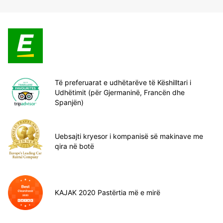
Të preferuarat e udhëtarëve të Këshilltari i
Udhëtimit (për Gjermaninë, Francën dhe
Spanjën)
Uebsajti kryesor i kompanisë së makinave me
qira në botë
KAJAK 2020 Pastërtia më e mirë