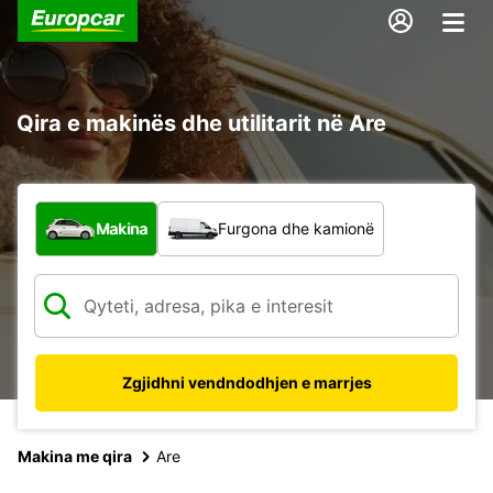
Qira e makinës dhe utilitarit në Are
Çfarë lloj automjeti?
Makina
Furgona dhe kamionë
Zgjidhni vendndodhjen e marrjes
Makina me qira
Are