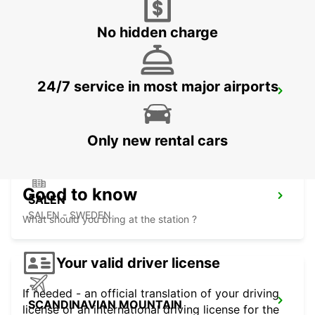
SUNDSVALL - SWEDEN
No hidden charge
24/7 service in most major airports
SUNDSVALL TRAIN STATION
SUNDSVALL - SWEDEN
Only new rental cars
Good to know
SALEN
SALEN - SWEDEN
What should you bring at the station ?
Your valid driver license
If needed - an official translation of your driving
SCANDINAVIAN MOUNTAIN
license or an international driving license for the