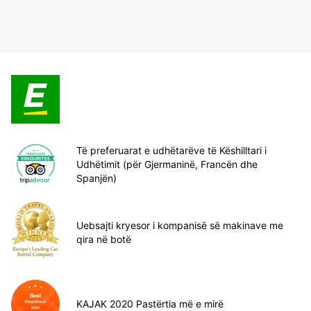
Të preferuarat e udhëtarëve të Këshilltari i
Udhëtimit (për Gjermaninë, Francën dhe
Spanjën)
Uebsajti kryesor i kompanisë së makinave me
qira në botë
KAJAK 2020 Pastërtia më e mirë