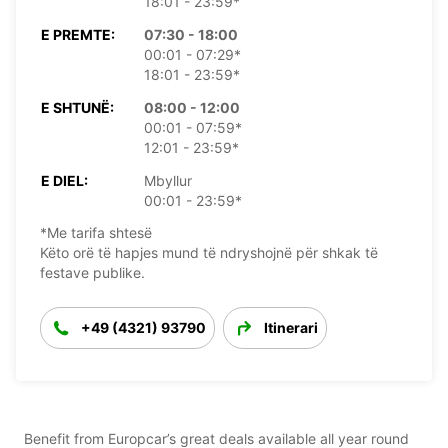
18:01 - 23:59*
E PREMTE:
07:30 - 18:00
00:01 - 07:29*
18:01 - 23:59*
E SHTUNË:
08:00 - 12:00
00:01 - 07:59*
12:01 - 23:59*
E DIEL:
Mbyllur
00:01 - 23:59*
*Me tarifa shtesë
Këto orë të hapjes mund të ndryshojnë për shkak të
festave publike.
+49 (4321) 93790
Itinerari
Benefit from Europcar’s great deals available all year round