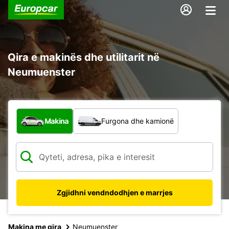
Qira e makinës dhe utilitarit në
Neumuenster
Çfarë lloj automjeti?
Makina
Furgona dhe kamionë
Zgjidhni vendndodhjen e marrjes
Makina me qira
Neumuenster