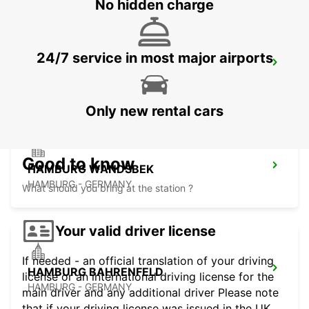
No hidden charge
24/7 service in most major airports
HAMBURG AIRPORT
HAMBURG - GERMANY
Only new rental cars
Good to know
HAMBURG WANDSBEK
HAMBURG - GERMANY
What should you bring at the station ?
Your valid driver license
If needed - an official translation of your driving
HAMBURG BAHRENFELD
license or an international driving license for the
HAMBURG - GERMANY
main driver and any additional driver Please note
that if your driving license was issued in the UK,