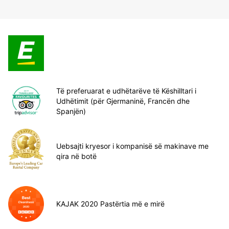
Të preferuarat e udhëtarëve të Këshilltari i
Udhëtimit (për Gjermaninë, Francën dhe
Spanjën)
Uebsajti kryesor i kompanisë së makinave me
qira në botë
KAJAK 2020 Pastërtia më e mirë