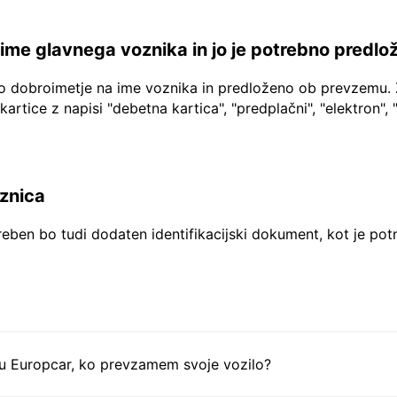
a ime glavnega voznika in jo je potrebno predlo
no dobroimetje na ime voznika in predloženo ob prevzemu. 
 kartice z napisi "debetna kartica", "predplačni", "elektron", 
aznica
reben bo tudi dodaten identifikacijski dokument, kot je pot
tu Europcar, ko prevzamem svoje vozilo?