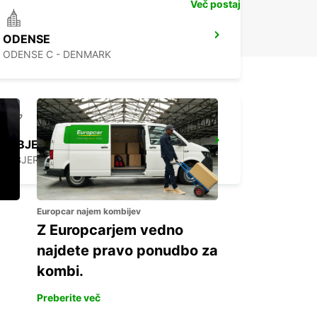
Več postaj
ODENSE
ODENSE C - DENMARK
ESBJERG AIRPORT
ESBJERG - DENMARK
Europcar najem kombijev
Z Europcarjem vedno
najdete pravo ponudbo za
kombi.
Preberite več