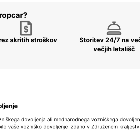
ropcar?
rez skritih stroškov
Storitev 24/7 na več
večjih letališč
ljenje
zniškega dovoljenja ali mednarodnega vozniškega dovoljen
ilo vaše vozniško dovoljenje izdano v Združenem kraljestv