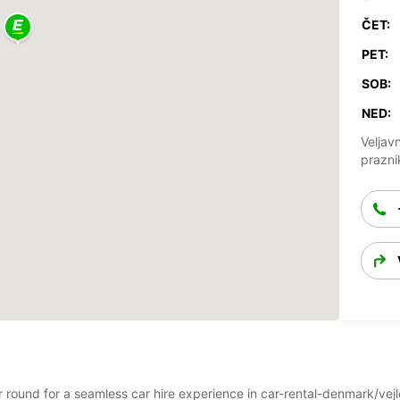
ČET:
PET:
SOB:
NED:
Veljav
prazni
ar round for a seamless car hire experience in car-rental-denmark/vej