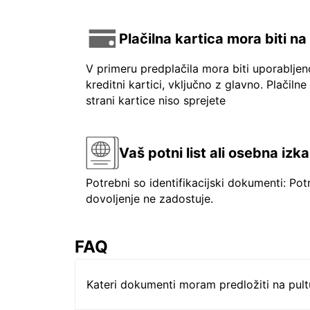
Plačilna kartica mora biti n
V primeru predplačila mora biti uporablje
kreditni kartici, vključno z glavno. Plačilne
strani kartice niso sprejete
Vaš potni list ali osebna izk
Potrebni so identifikacijski dokumenti: Pot
dovoljenje ne zadostuje.
FAQ
Kateri dokumenti moram predložiti na pul