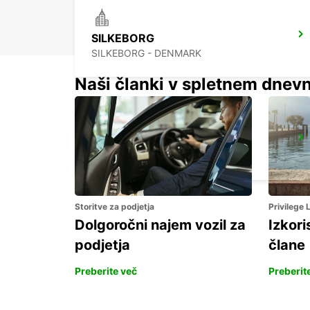
SILKEBORG
SILKEBORG - DENMARK
Naši članki v spletnem dnevn
AARHUS VIBY
VIBY J - DENMARK
Storitve za podjetja
Privilege
Dolgoročni najem vozil za
Izkori
podjetja
člane
Preberite več
Preberit