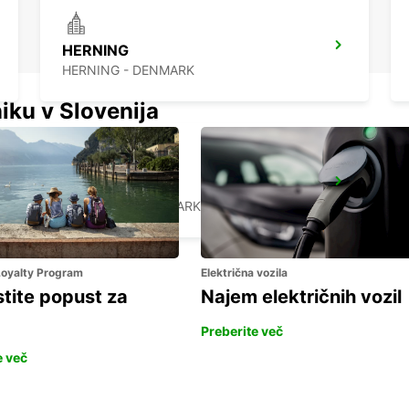
HERNING
HERNING - DENMARK
iku v Slovenija
AARHUS
AARHUS C - DENMARK
 Loyalty Program
Električna vozila
stite popust za
Najem električnih vozil
Preberite več
e več