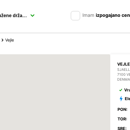
Imam
izpogajano ce
Vejle
VEJLE
SJAEL
7100 V
DENMA
Vr
El
PON:
TOR:
SRE: