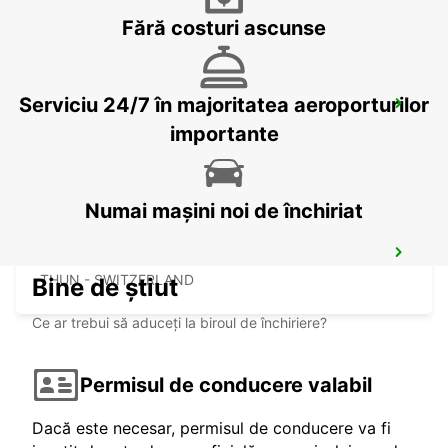
Fără costuri ascunse
Serviciu 24/7 în majoritatea aeroporturilor
BASEL DREISPITZ
BASEL - SWITZERLAND
importante
Numai mașini noi de închiriat
THUN AMAG
THUN - SWITZERLAND
Bine de știut
Ce ar trebui să aduceți la biroul de închiriere?
Permisul de conducere valabil
Dacă este necesar, permisul de conducere va fi