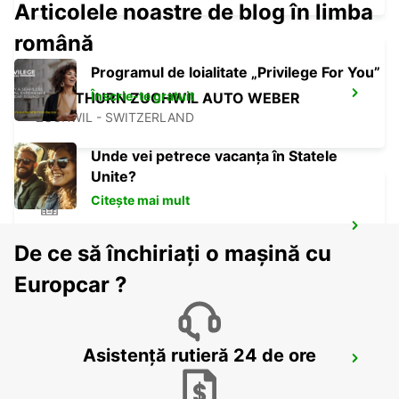
Articolele noastre de blog în limba
română
Programul de loialitate „Privilege For You”
Înscrie-te gratuit
SOLOTHURN ZUCHWIL AUTO WEBER
ZUCHWIL - SWITZERLAND
Unde vei petrece vacanța în Statele
Unite?
Citește mai mult
NEUCHATEL
De ce să închiriați o mașină cu
NEUCHATEL - SWITZERLAND
Europcar ?
Asistență rutieră 24 de ore
FRIBOURG AMAG
FRIBOURG - SWITZERLAND