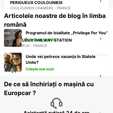
PERIGUEUX COULOUNIEIX
COULOUNIEIX CHAMIERS - FRANCE
Articolele noastre de blog în limba
română
Programul de loialitate „Privilege For You”
Înscrie-te gratuit
PERIGUEUX RAILWAY STATION
PERIGUEUX - FRANCE
Unde vei petrece vacanța în Statele
Unite?
Citește mai mult
BERGERAC AIRPORT
De ce să închiriați o mașină cu
BERGERAC - FRANCE
Europcar ?