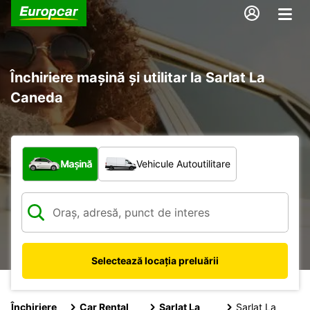
Închiriere mașină și utilitar la Sarlat La
Caneda
Ce tip de vehicul?
Mașină
Vehicule Autoutilitare
Selectează locația preluării
Închiriere
Car Rental
Sarlat La
Sarlat La