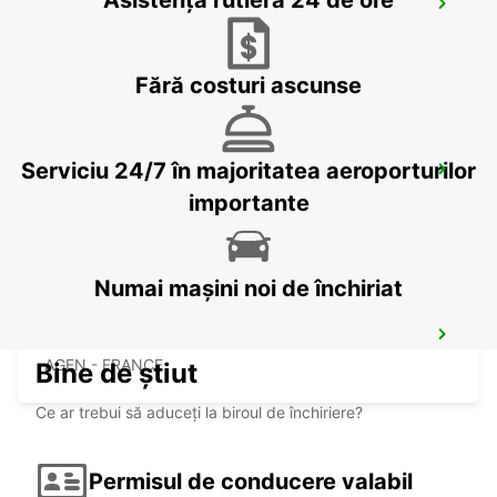
Asistență rutieră 24 de ore
BERGERAC RAILWAY STATION
BERGERAC - FRANCE
Fără costuri ascunse
Serviciu 24/7 în majoritatea aeroporturilor
FIGEAC
FIGEAC - FRANCE
importante
Numai mașini noi de închiriat
AGEN RAILWAY STATION
AGEN - FRANCE
Bine de știut
Ce ar trebui să aduceți la biroul de închiriere?
Permisul de conducere valabil