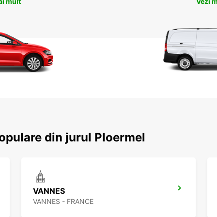
ai mult
Vezi m
populare din jurul Ploermel
VANNES
VANNES - FRANCE