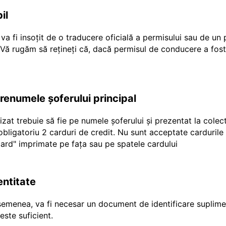
il
a fi insoțit de o traducere oficială a permisului sau de un
r Vă rugăm să rețineți că, dacă permisul de conducere a fost
prenumele șoferului principal
ilizat trebuie să fie pe numele șoferului și prezentat la cole
e obligatoriu 2 carduri de credit. Nu sunt acceptate carduril
"ecard" imprimate pe fața sau pe spatele cardului
entitate
emenea, va fi necesar un document de identificare suplimen
ste suficient.