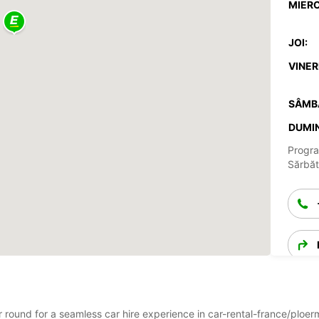
MIERC
JOI:
VINERI
SÂMB
DUMIN
Progra
Sărbăto
ar round for a seamless car hire experience in car-rental-france/ploe