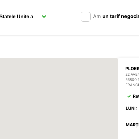
Am
un tarif negoci
PLOE
22 AVE
56800
FRANC
Re
LUNI:
MARȚI