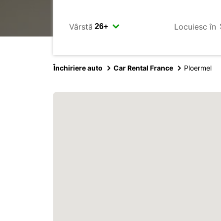
Vârstă
Locuiesc în
Închiriere auto
Car Rental France
Ploermel