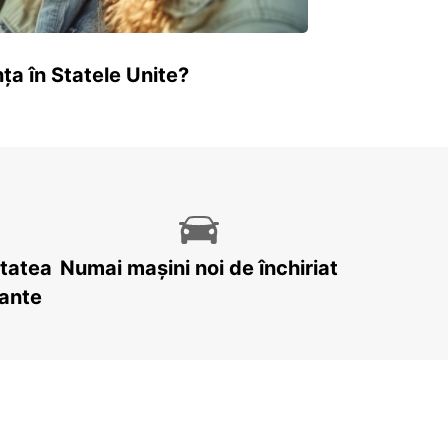
ța în Statele Unite?
itatea
Numai mașini noi de închiriat
tante