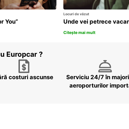
Locuri de văzut
or You”
Unde vei petrece vacan
Citește mai mult
cu Europcar ?
ără costuri ascunse
Serviciu 24/7 în major
aeroporturilor impor