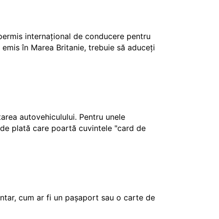
 permis internațional de conducere pentru
 emis în Marea Britanie, trebuie să aduceți
ctarea autovehiculului. Pentru unele
e de plată care poartă cuvintele "card de
tar, cum ar fi un pașaport sau o carte de