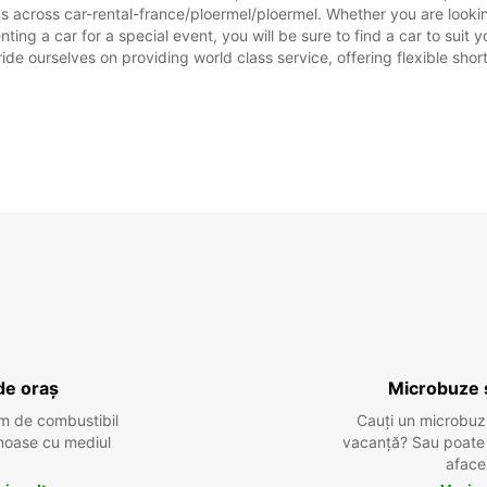
s across car-rental-france/ploermel/ploermel. Whether you are looking
enting a car for a special event, you will be sure to find a car to su
ide ourselves on providing world class service, offering flexible short
de oraș
Microbuze 
m de combustibil
Cauți un microbuz
tenoase cu mediul
vacanță? Sau poate o
aface