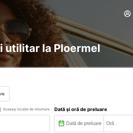
 utilitar la Ploermel
are
Dată și oră de preluare
Aceeași locație de returnare