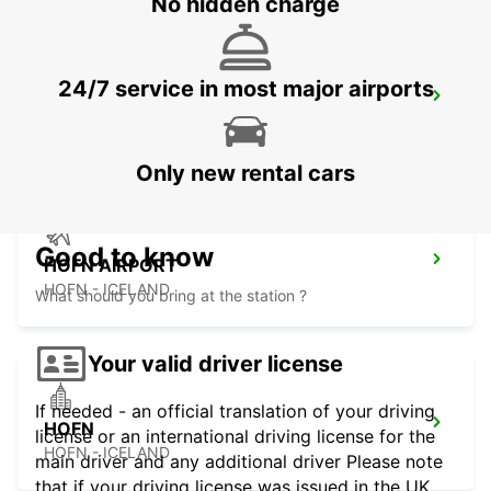
No hidden charge
24/7 service in most major airports
EGILSSTADIR AIRPORT
EGILSSTADIR - ICELAND
Only new rental cars
Good to know
HOFN AIRPORT
HOFN - ICELAND
What should you bring at the station ?
Your valid driver license
If needed - an official translation of your driving
HOFN
license or an international driving license for the
HOFN - ICELAND
main driver and any additional driver Please note
that if your driving license was issued in the UK,