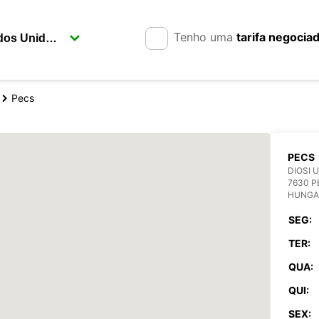
Tenho uma
tarifa negocia
Pecs
PECS
DIOSI U
7630 P
HUNGA
SEG:
TER:
QUA:
QUI:
SEX: