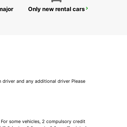
major
Only new rental cars
BUDAPEST PRIELLE
BUDAPEST - HUNGARY
in driver and any additional driver Please
. For some vehicles, 2 compulsory credit