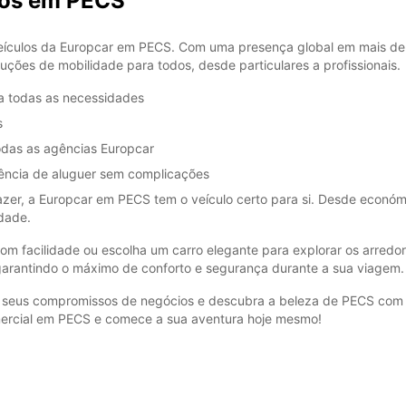
ros em PECS
ículos da Europcar em PECS. Com uma presença global em mais de 1
uções de mobilidade para todos, desde particulares a profissionais.
ra todas as necessidades
s
todas as agências Europcar
iência de aluguer sem complicações
azer, a Europcar em PECS tem o veículo certo para si. Desde econ
idade.
om facilidade ou escolha um carro elegante para explorar os arred
garantindo o máximo de conforto e segurança durante a sua viagem.
aos seus compromissos de negócios e descubra a beleza de PECS com 
omercial em PECS e comece a sua aventura hoje mesmo!