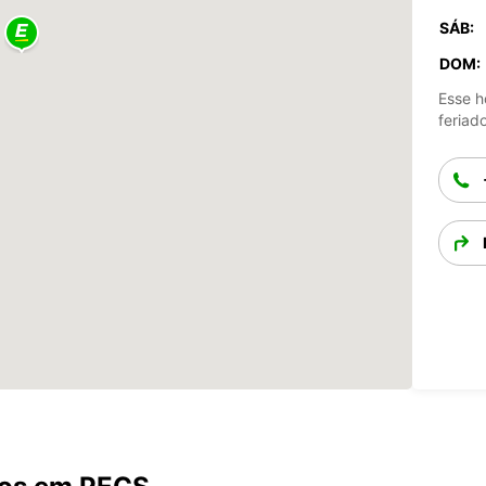
SÁB:
DOM:
Esse h
feriad