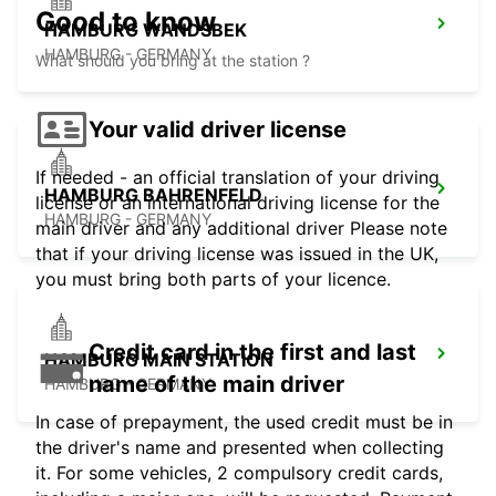
Good to know
HAMBURG WANDSBEK
HAMBURG - GERMANY
What should you bring at the station ?
Your valid driver license
If needed - an official translation of your driving
HAMBURG BAHRENFELD
license or an international driving license for the
HAMBURG - GERMANY
main driver and any additional driver Please note
that if your driving license was issued in the UK,
you must bring both parts of your licence.
Credit card in the first and last
HAMBURG MAIN STATION
name of the main driver
HAMBURG - GERMANY
In case of prepayment, the used credit must be in
the driver's name and presented when collecting
it. For some vehicles, 2 compulsory credit cards,