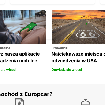
KAVALA CITY
KAVALA - GREECE
 mobilna
Przewodnik
z naszą aplikację
Najciekawsze miejsca 
ządzenia mobilne
odwiedzenia w USA
się więcej
Dowiedz się więcej
mochód z Europcar?