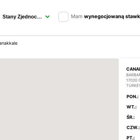
Mam
wynegocjowaną staw
anakkale
CANA
BARBA
17020
TURKE
PON.:
WT.:
ŚR.:
CZW.:
PT.: