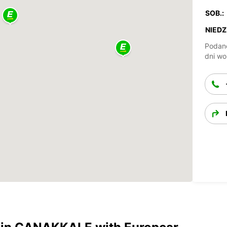
SOB.:
NIEDZ.
Podane
dni wo