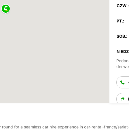
CZW.:
PT.:
SOB.:
NIEDZ.
Podane
dni wo
ar round for a seamless car hire experience in car-rental-france/sarl