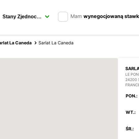
Mam
wynegocjowaną staw
arlat La Caneda
Sarlat La Caneda
SARL
LE PON
24200 
FRANC
PON.:
WT.:
ŚR.: