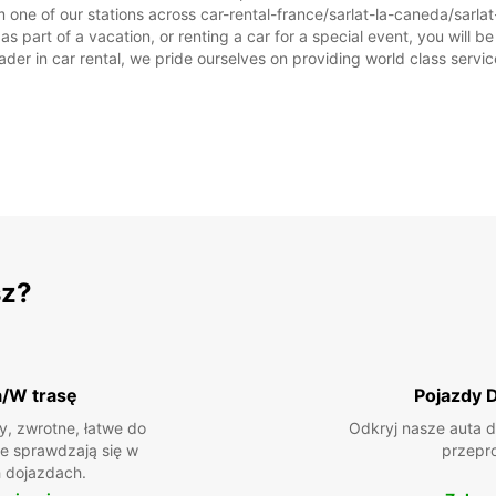
 one of our stations across car-rental-france/sarlat-la-caneda/sarlat
s part of a vacation, or renting a car for a special event, you will be
r in car rental, we pride ourselves on providing world class service, 
sz?
a/W trasę
Pojazdy 
, zwrotne, łatwe do
Odkryj nasze auta d
ie sprawdzają się w
przepr
 dojazdach.