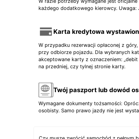
W razie potrzeby wymagane jest oficjaln
każdego dodatkowego kierowcy. Uwaga: Jeś
Karta kredytowa wystawiona
W przypadku rezerwacji opłaconej z góry,
przy odbiorze pojazdu. Dla wybranych ka
akceptowane karty z oznaczeniem: „debit ca
na przedniej, czy tylnej stronie karty.
Twój paszport lub dowód os
Wymagane dokumenty tożsamości: Oprócz 
osobisty. Samo prawo jazdy nie jest wysta
Czy muszę zwrócić samochód z pełnym b