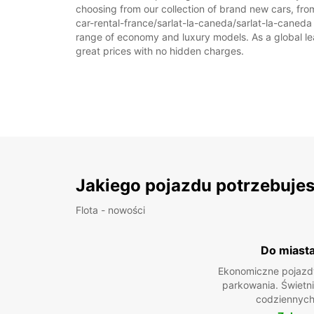
choosing from our collection of brand new cars, from
car-rental-france/sarlat-la-caneda/sarlat-la-caneda a
range of economy and luxury models. As a global leade
great prices with no hidden charges.
Jakiego pojazdu potrzebuje
Flota - nowości
Do miast
Ekonomiczne pojazdy
parkowania. Świetn
codziennych