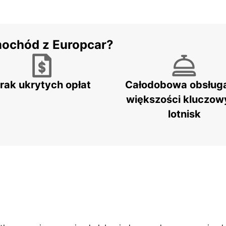
mochód z Europcar?
rak ukrytych opłat
Całodobowa obsług
większości kluczow
lotnisk