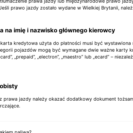
e tłumaczenie prawa jazdy lub międzynarodowe prawo jazdy
li prawo jazdy zostało wydane w Wielkiej Brytanii, nale
 na imię i nazwisko głównego kierowcy
 karta kredytowa użyta do płatności musi być wystawiona
tegorii pojazdów mogą być wymagane dwie ważne karty kr
rd”, „prepaid”, „electron”, „maestro” lub „ecard” – niezależ
obisty
prawa jazdy należy okazać dodatkowy dokument tożsamoś
rczające.
akiem paliwa?