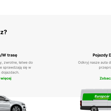
sz?
a/W trasę
Pojazdy 
, zwrotne, łatwe do
Odkryj nasze auta d
ie sprawdzają się w
przepr
 dojazdach.
 więcej
Zobacz