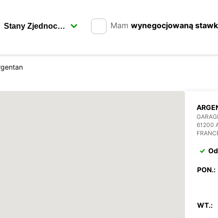
Mam
wynegocjowaną staw
rgentan
ARGE
GARAGE
61200
FRANC
Od
PON.:
WT.: