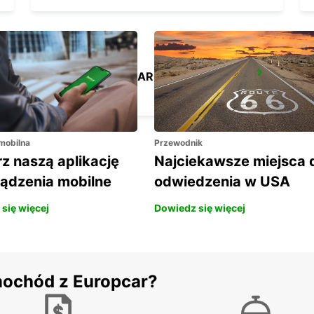
LA FERTE-BERNARD
CHERRE - FRANCE
 mobilna
Przewodnik
z naszą aplikację
Najciekawsze miejsca 
ządzenia mobilne
odwiedzenia w USA
się więcej
Dowiedz się więcej
mochód z Europcar?