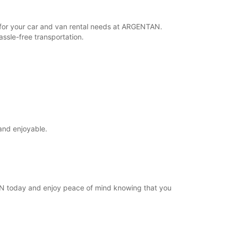
Plan podróży
r for your car and van rental needs at ARGENTAN.
ssle-free transportation.
and enjoyable.
TAN today and enjoy peace of mind knowing that you