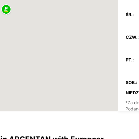
ŚR.:
CZW.:
PT.:
SOB.:
NIEDZ.
*Za do
Podane
dni wo