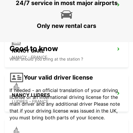
24/7 service in most major airports
TROYES LA CHAPELLE SAINT LUC
LA CHAPELLE SAINT LUC - FRANCE
Only new rental cars
Good to know
NANCY GARE
NANCY - FRANCE
What should you bring at the station ?
Your valid driver license
If needed - an official translation of your driving
NANCY LUDRES
license or an international driving license for the
LUDRES - FRANCE
main driver and any additional driver Please note
that if your driving license was issued in the UK,
you must bring both parts of your licence.