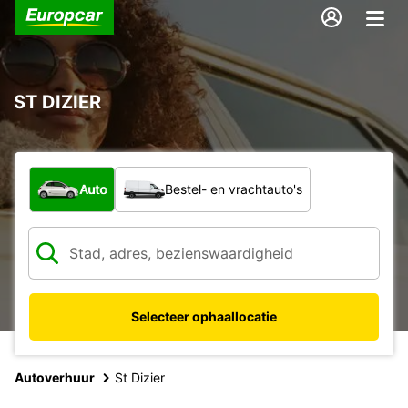
ST DIZIER
Welk type voertuig?
Auto
Bestel- en vrachtauto's
Selecteer ophaallocatie
Autoverhuur
St Dizier