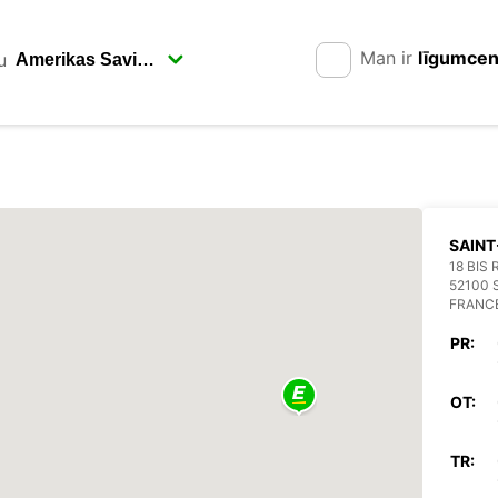
Man ir
līgumce
u
SAINT
18 BIS
52100 
FRANC
PR:
OT:
TR: