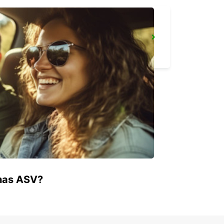
REIMS
REIMS - FRANCE
enas ASV?