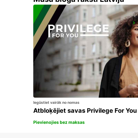
NANCY RAILWAY STATION
NANCY - FRANCE
Iegūstiet vairāk no nomas
Atbloķējiet savas Privilege For You
Pievienojies bez maksas