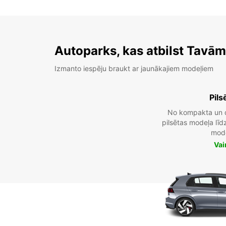
Autoparks, kas atbilst Tavā
Izmanto iespēju braukt ar jaunākajiem modeļiem
Pils
No kompakta un 
pilsētas modeļa lī
mod
Vai