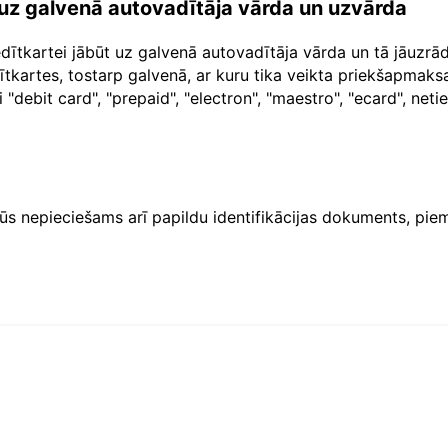
a uz galvenā autovadītāja vārda un uzvārda
dītkartei jābūt uz galvenā autovadītāja vārda un tā jāuzr
dītkartes, tostarp galvenā, ar kuru tika veikta priekšapma
"debit card", "prepaid", "electron", "maestro", "ecard", net
ūs nepieciešams arī papildu identifikācijas dokuments, piem