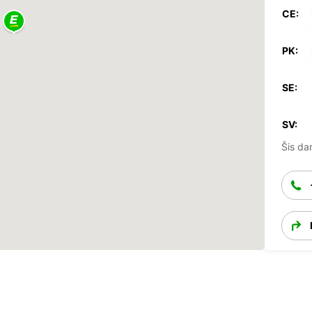
CE:
PK:
SE:
SV:
Šis dar