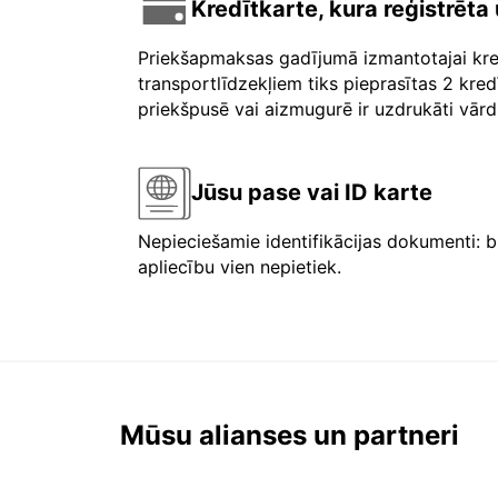
Kredītkarte, kura reģistrēt
Priekšapmaksas gadījumā izmantotajai kre
transportlīdzekļiem tiks pieprasītas 2 kre
priekšpusē vai aizmugurē ir uzdrukāti vārdi 
Jūsu pase vai ID karte
Nepieciešamie identifikācijas dokumenti: b
apliecību vien nepietiek.
Mūsu alianses un partneri