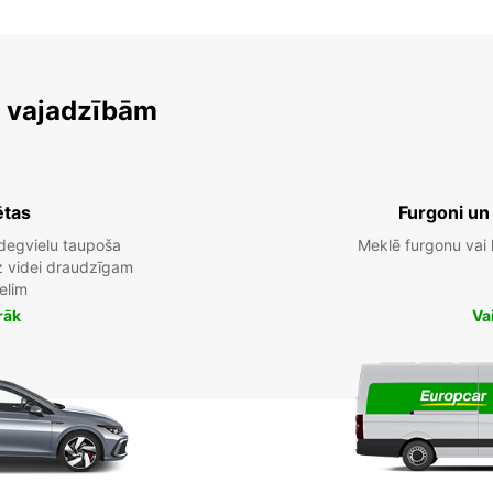
m vajadzībām
ētas
Furgoni un
degvielu taupoša
Meklē furgonu vai
dz videi draudzīgam
elim
rāk
Va