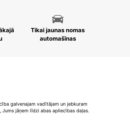
ākajā
Tikai jaunas nomas
u
automašīnas
iecība galvenajam vadītājam un jebkuram
, Jums jāņem līdzi abas apliecības daļas.