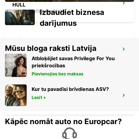
HULL
Izbaudiet biznesa
HULL - UNITED KINGDOM
darījumus
Mūsu bloga raksti Latvija
EDINBURGA LIDOSTA
EDINBURGH - UNITED KINGDOM
Atbloķējiet savas Privilege For You
priekšrocības
Pievienojies bez maksas
Kur tu pavadīsi brīvdienas ASV?
MANCHESTER TRAFFORD PARK
Lasīt +
MANCHESTER - UNITED KINGDOM
Kāpēc nomāt auto no Europcar?