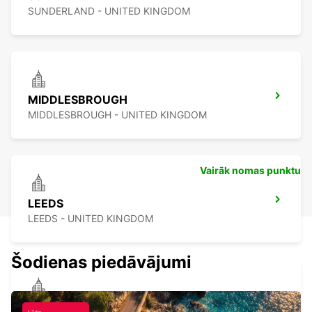
SUNDERLAND - UNITED KINGDOM
MIDDLESBROUGH
MIDDLESBROUGH - UNITED KINGDOM
Vairāk nomas punktu
LEEDS
LEEDS - UNITED KINGDOM
Šodienas piedāvājumi
EDINBURGH ST JAMES WAVERLEY MAIN