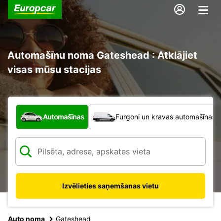
Automašīnu noma Gateshead : Atklājiet
visas mūsu stacijas
Kāda veida transportlīdzeklis?
Automašīnas
Furgoni un kravas automašīnas
Izvēlieties saņemšanas vietu
Auto noma
Gateshead