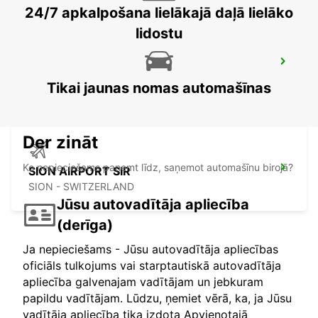
24/7 apkalpošana lielākajā daļā lielāko
lidostu
FRIBOURG AMAG
FRIBOURG - SWITZERLAND
Tikai jaunas nomas automašīnas
Der zināt
Ko nepieciešams paņemt līdz, saņemot automašīnu birojā?
SION AIRPORT SIR
SION - SWITZERLAND
Jūsu autovadītāja apliecība
(derīga)
Ja nepieciešams - Jūsu autovadītāja apliecības
oficiāls tulkojums vai starptautiskā autovadītāja
apliecība galvenajam vadītājam un jebkuram
papildu vadītājam. Lūdzu, ņemiet vērā, ka, ja Jūsu
vadītāja apliecība tika izdota Apvienotajā