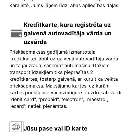
Karalistē, Jums jāņem līdzi abas apliecības daļas.
Kredītkarte, kura reģistrēta uz
galvenā autovadītāja vārda un
uzvārda
Priekšapmaksas gadījumā izmantotajai
kredītkartei jābūt uz galvenā autovadītāja vārda
un tā jāuzrāda, saņemot automašīnu. Dažiem
transportlīdzekļiem tiks pieprasītas 2
kredītkartes, tostarp galvenā, ar kuru tika veikta
priekšapmaksa. Maksājumu kartes, uz kurām
kartes priekšpusē vai aizmugurē ir uzdrukāti vārdi
"debit card", "prepaid", "electron", "maestro",
"ecard", netiek pieņemtas.
Jūsu pase vai ID karte