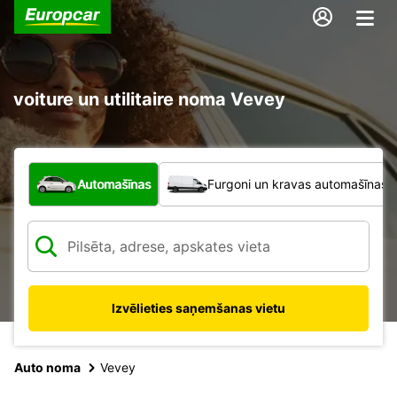
voiture un utilitaire noma Vevey
Kāda veida transportlīdzeklis?
Automašīnas
Furgoni un kravas automašīnas
Izvēlieties saņemšanas vietu
Auto noma
Vevey