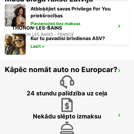
Atbloķējiet savas Privilege For You
priekšrocības
Pievienojies bez maksas
THONON-LES-BAINS
THONON LES BAINS - FRANCE
Kur tu pavadīsi brīvdienas ASV?
Lasīt +
Kāpēc nomāt auto no Europcar?
BEX GARAGE DU RHONE
BEX - SWITZERLAND
24 stundu palīdzība uz ceļa
Nekādu slēpto izmaksu
YVERDON SENN AUTOMOBILES
YVERDON LES BAINS - SWITZERLAND