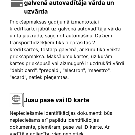
galvenā autovadītāja vārda un
uzvārda
Priekšapmaksas gadījumā izmantotajai
kredītkartei jābūt uz galvenā autovadītāja vārda
un tā jāuzrāda, saņemot automašīnu. Dažiem
transportlīdzekļiem tiks pieprasītas 2
kredītkartes, tostarp galvenā, ar kuru tika veikta
priekšapmaksa. Maksājumu kartes, uz kurām
kartes priekšpusē vai aizmugurē ir uzdrukāti vārdi
"debit card", "prepaid", "electron", "maestro",
"ecard", netiek pieņemtas.
Jūsu pase vai ID karte
Nepieciešamie identifikācijas dokumenti: būs
nepieciešams arī papildu identifikācijas
dokuments, piemēram, pase vai ID karte. Ar
vadītāja apliecību vien nepietiek.