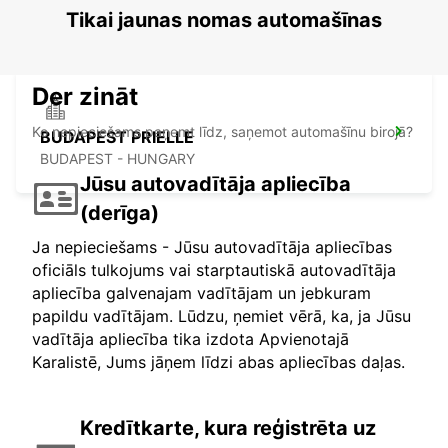
BUDAPEST - HUNGARY
Tikai jaunas nomas automašīnas
Der zināt
Ko nepieciešams paņemt līdz, saņemot automašīnu birojā?
BUDAPEST PRIELLE
BUDAPEST - HUNGARY
Jūsu autovadītāja apliecība
(derīga)
Ja nepieciešams - Jūsu autovadītāja apliecības
oficiāls tulkojums vai starptautiskā autovadītāja
apliecība galvenajam vadītājam un jebkuram
papildu vadītājam. Lūdzu, ņemiet vērā, ka, ja Jūsu
vadītāja apliecība tika izdota Apvienotajā
Karalistē, Jums jāņem līdzi abas apliecības daļas.
Kredītkarte, kura reģistrēta uz