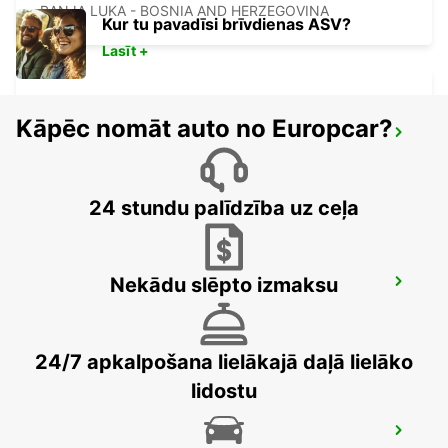
BANJA LUKA - BOSNIA AND HERZEGOVINA
Kur tu pavadīsi brīvdienas ASV?
Lasīt +
Kāpēc nomāt auto no Europcar?
SZEGED
SZEGED - HUNGARY
24 stundu palīdzība uz ceļa
Nekādu slēpto izmaksu
NOVI SAD
NOVI SAD - SERBIA
24/7 apkalpošana lielākajā daļā lielāko
lidostu
BUDAPEST SZENTLORINCI