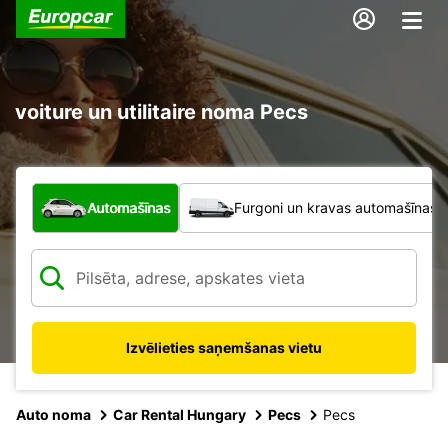
voiture un utilitaire noma Pecs
Kāda veida transportlīdzeklis?
Automašīnas
Furgoni un kravas automašīnas
Izvēlieties saņemšanas vietu
Auto noma
Car Rental Hungary
Pecs
Pecs