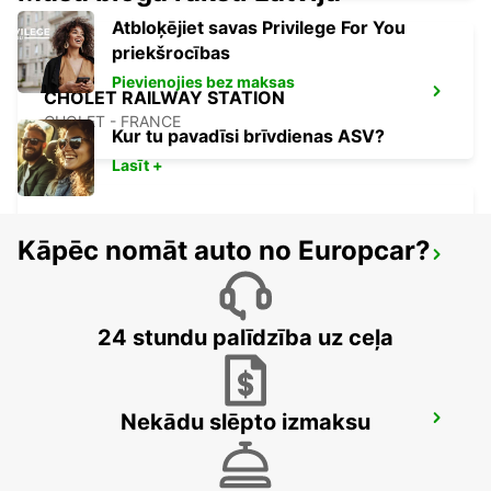
Atbloķējiet savas Privilege For You
priekšrocības
Pievienojies bez maksas
CHOLET RAILWAY STATION
CHOLET - FRANCE
Kur tu pavadīsi brīvdienas ASV?
Lasīt +
Kāpēc nomāt auto no Europcar?
LES HERBIERS
LES HERBIERS - FRANCE
24 stundu palīdzība uz ceļa
Nekādu slēpto izmaksu
NIORT RAILWAY STATION
NIORT - FRANCE