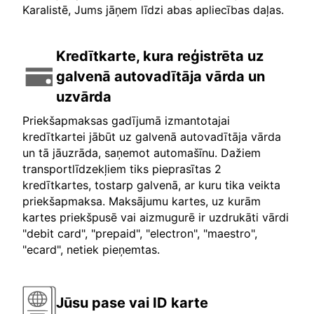
Karalistē, Jums jāņem līdzi abas apliecības daļas.
Kredītkarte, kura reģistrēta uz
galvenā autovadītāja vārda un
uzvārda
Priekšapmaksas gadījumā izmantotajai
kredītkartei jābūt uz galvenā autovadītāja vārda
un tā jāuzrāda, saņemot automašīnu. Dažiem
transportlīdzekļiem tiks pieprasītas 2
kredītkartes, tostarp galvenā, ar kuru tika veikta
priekšapmaksa. Maksājumu kartes, uz kurām
kartes priekšpusē vai aizmugurē ir uzdrukāti vārdi
"debit card", "prepaid", "electron", "maestro",
"ecard", netiek pieņemtas.
Jūsu pase vai ID karte