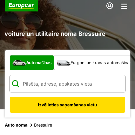
voiture un utilitaire noma Bressuire
Kāda veida transportlīdzeklis?
Automašīnas
Furgoni un kravas automašīnas
Izvēlieties saņemšanas vietu
Auto noma
Bressuire