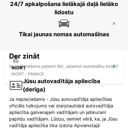
24/7 apkalpošana lielākajā daļā lielāko
lidostu
SAUMUR RAILWAY STATION
SAUMUR - FRANCE
Tikai jaunas nomas automašīnas
Der zināt
Ko nepieciešams paņemt līdz, saņemot automašīnu birojā?
NIORT
NIORT - FRANCE
Jūsu autovadītāja apliecība
(derīga)
Ja nepieciešams - Jūsu autovadītāja apliecības
oficiāls tulkojums vai starptautiskā autovadītāja
apliecība galvenajam vadītājam un jebkuram
papildu vadītājam. Lūdzu, ņemiet vērā, ka, ja Jūsu
vadītāja apliecība tika izdota Apvienotajā