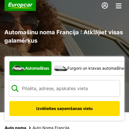
Automašīnu noma Francija : Atklājiet visas
galamērķus
Kāda veida transportlīdzeklis?
Automašīnas
Furgoni un kravas automašīnas
Izvēlieties saņemšanas vietu
Auto noma
Auto Noma Francija