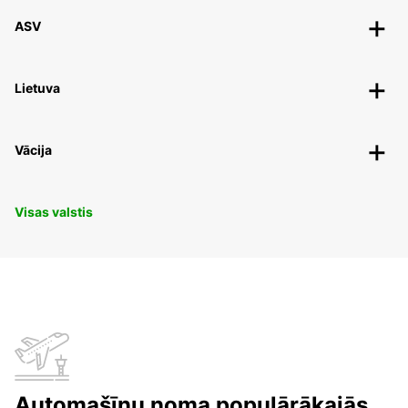
ASV
Lietuva
Vācija
Visas valstis
Automašīnu noma populārākajās