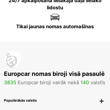
24/7 apkalpošana lielākajā daļā lielāko
lidostu
Tikai jaunas nomas automašīnas
Europcar nomas biroji visā pasaulē
3835
Europcar biroji vairāk nekā
140
valstīs
Populārākās valstis