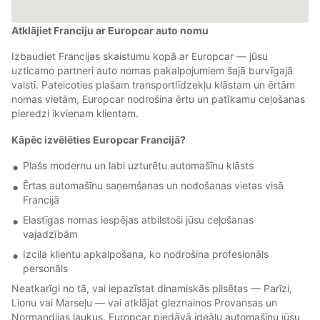
Atklājiet Franciju ar Europcar auto nomu
Izbaudiet Francijas skaistumu kopā ar Europcar — jūsu
uzticamo partneri auto nomas pakalpojumiem šajā burvīgajā
valstī. Pateicoties plašam transportlīdzekļu klāstam un ērtām
nomas vietām, Europcar nodrošina ērtu un patīkamu ceļošanas
pieredzi ikvienam klientam.
Kāpēc izvēlēties Europcar Francijā?
Plašs modernu un labi uzturētu automašīnu klāsts
Ērtas automašīnu saņemšanas un nodošanas vietas visā
Francijā
Elastīgas nomas iespējas atbilstoši jūsu ceļošanas
vajadzībām
Izcila klientu apkalpošana, ko nodrošina profesionāls
personāls
Neatkarīgi no tā, vai iepazīstat dinamiskās pilsētas — Parīzi,
Lionu vai Marseļu — vai atklājat gleznainos Provansas un
Normandijas laukus, Europcar piedāvā ideālu automašīnu jūsu