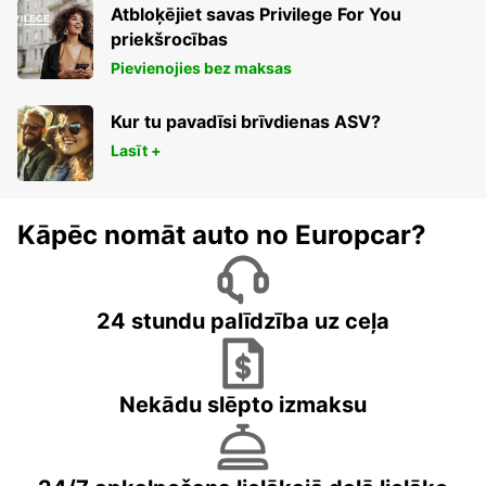
Atbloķējiet savas Privilege For You
priekšrocības
Pievienojies bez maksas
Kur tu pavadīsi brīvdienas ASV?
Lasīt +
Kāpēc nomāt auto no Europcar?
24 stundu palīdzība uz ceļa
Nekādu slēpto izmaksu