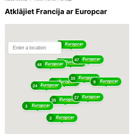
Atklājiet Francija ar Europcar
36
16
47
18
48
35
9
49
24
27
35
3
3