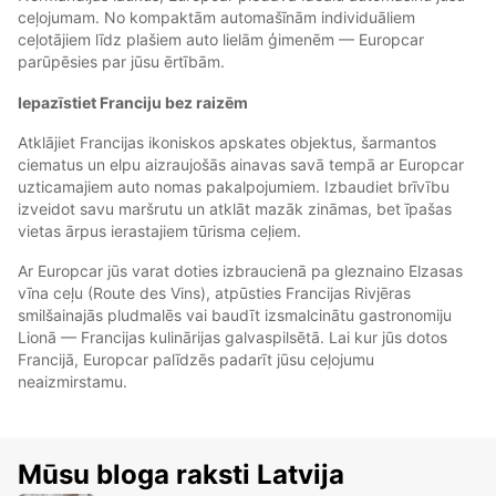
ceļojumam. No kompaktām automašīnām individuāliem
ceļotājiem līdz plašiem auto lielām ģimenēm — Europcar
parūpēsies par jūsu ērtībām.
Iepazīstiet Franciju bez raizēm
Atklājiet Francijas ikoniskos apskates objektus, šarmantos
ciematus un elpu aizraujošās ainavas savā tempā ar Europcar
uzticamajiem auto nomas pakalpojumiem. Izbaudiet brīvību
izveidot savu maršrutu un atklāt mazāk zināmas, bet īpašas
vietas ārpus ierastajiem tūrisma ceļiem.
Ar Europcar jūs varat doties izbraucienā pa gleznaino Elzasas
vīna ceļu (Route des Vins), atpūsties Francijas Rivjēras
smilšainajās pludmalēs vai baudīt izsmalcinātu gastronomiju
Lionā — Francijas kulinārijas galvaspilsētā. Lai kur jūs dotos
Francijā, Europcar palīdzēs padarīt jūsu ceļojumu
neaizmirstamu.
Mūsu bloga raksti Latvija