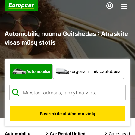
Automobilių nuoma Geitshedas : Atraskite
visas mūsų stotis
Kokio tipo automobilis?
Automobiliai
Furgonai ir mikroautobusai
Pasirinkite atsiėmimo vietą
Automobilių
Car Rental United
Gateshead