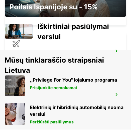
Poilsis Ispanijoje su - 15%
HULL
HULL - UNITED KINGDOM
Iškirtiniai pasiūlymai
verslui
EDINBURGH AIRPORT
Mūsų tinklaraščio straipsniai
EDINBURGH - UNITED KINGDOM
Lietuva
,,Privilege For You'' lojalumo programa
Prisijunkite nemokamai
MANCHESTER TRAFFORD PARK
MANCHESTER - UNITED KINGDOM
Elektrinių ir hibridinių automobilių nuoma
verslui
Peržiūrėti pasiūlymus