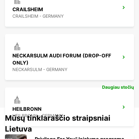
CRAILSHEIM
CRAILSHEIM - GERMANY
NECKARSULM AUDI FORUM (DROP-OFF
ONLY)
NECKARSULM - GERMANY
Daugiau stočių
HEILBRONN
HEILBRONN - GERMANY
Mūsų tinklaraščio straipsniai
Lietuva