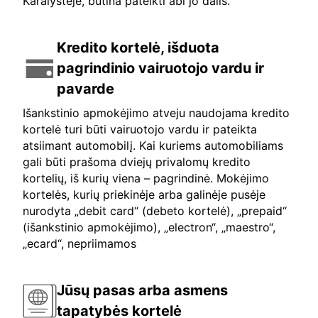
Karalystėje, būtina pateikti abi jo dalis.
Kredito kortelė, išduota
pagrindinio vairuotojo vardu ir
pavarde
Išankstinio apmokėjimo atveju naudojama kredito
kortelė turi būti vairuotojo vardu ir pateikta
atsiimant automobilį. Kai kuriems automobiliams
gali būti prašoma dviejų privalomų kredito
kortelių, iš kurių viena – pagrindinė. Mokėjimo
kortelės, kurių priekinėje arba galinėje pusėje
nurodyta „debit card“ (debeto kortelė), „prepaid“
(išankstinio apmokėjimo), „electron“, „maestro“,
„ecard“, nepriimamos
Jūsų pasas arba asmens
tapatybės kortelė