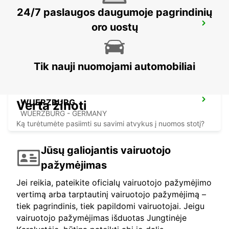
24/7 paslaugos daugumoje pagrindinių
WUERZBURG MAIN STATION
oro uostų
WUERZBURG - GERMANY
Tik nauji nuomojami automobiliai
WUERZBURG
Verta žinoti
WUERZBURG - GERMANY
Ką turėtumėte pasiimti su savimi atvykus į nuomos stotį?
Jūsų galiojantis vairuotojo
pažymėjimas
Jei reikia, pateikite oficialų vairuotojo pažymėjimo
vertimą arba tarptautinį vairuotojo pažymėjimą –
tiek pagrindinis, tiek papildomi vairuotojai. Jeigu
vairuotojo pažymėjimas išduotas Jungtinėje