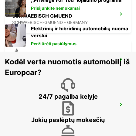
,,Privilege For You'' lojalumo programa
Prisijunkite nemokamai
SCHWAEBISCH GMUEND
SCHWAEBISCH-GMUEND - GERMANY
Elektrinių ir hibridinių automobilių nuoma
verslui
Peržiūrėti pasiūlymus
Kodėl verta nuomotis automobilį iš
LUDWIGSBURG
LUDWIGSBURG - GERMANY
Europcar?
24/7 pagalba kelyje
WAIBLINGEN
WAIBLINGEN - GERMANY
Jokių paslėptų mokesčių