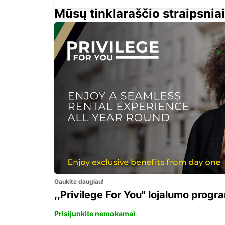
Mūsų tinklaraščio straipsniai
LE HAVRE NORTH
LE HAVRE - FRANCE
Gaukite daugiau!
,,Privilege For You'' lojalumo progr
Prisijunkite nemokamai