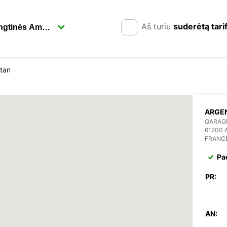
Aš turiu
suderėtą tari
tan
ARGE
GARAGE
61200
FRANC
Pa
PR:
AN: