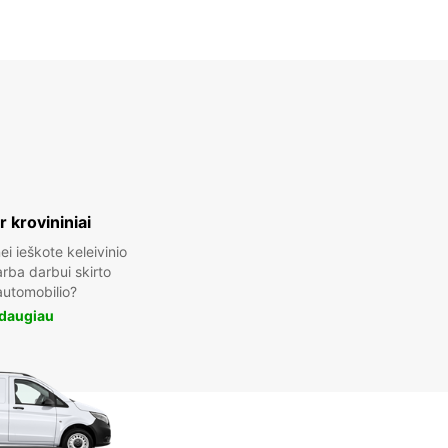
ir krovininiai
ei ieškote keleivinio
rba darbui skirto
automobilio?
 daugiau