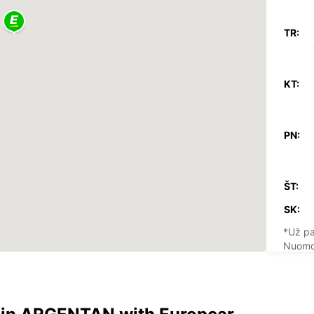
TR:
KT:
PN:
ŠT:
SK:
*Už pa
Nuomos