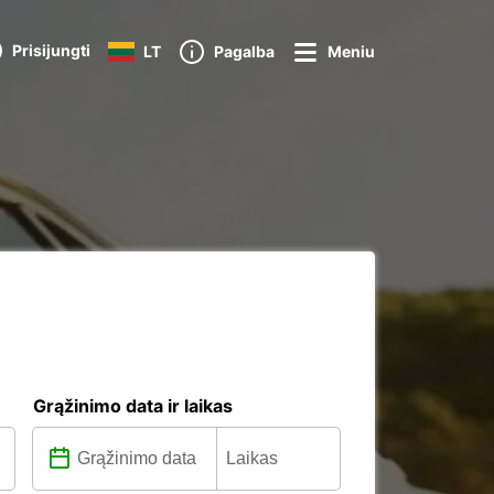
Prisijungti
LT
Pagalba
Meniu
Grąžinimo data ir laikas