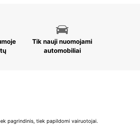
umoje
Tik nauji nuomojami
stų
automobiliai
ek pagrindinis, tiek papildomi vairuotojai.