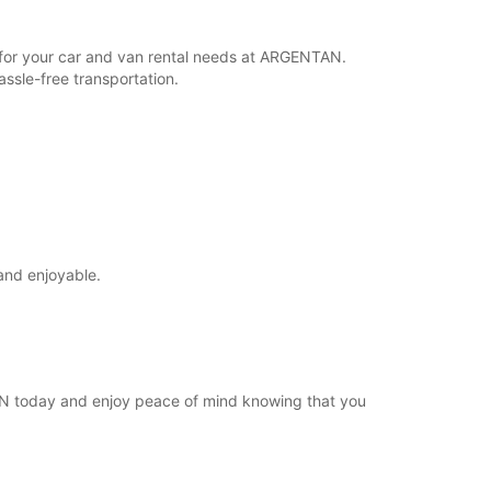
Maršrutas
r for your car and van rental needs at ARGENTAN.
ssle-free transportation.
and enjoyable.
TAN today and enjoy peace of mind knowing that you