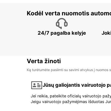
Kodėl verta nuomotis automo
24/7 pagalba kelyje
Jok
Verta žinoti
Ką turėtumėte pasiimti su savimi atvykus į nuomos s
Jūsų galiojantis vairuotojo
Jei reikia, pateikite oficialų vairuotojo p
Jeigu vairuotojo pažymėjimas išduotas Jungt