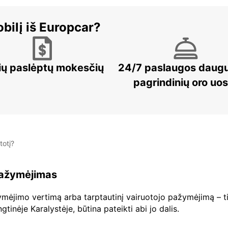
bilį iš Europcar?
ių paslėptų mokesčių
24/7 paslaugos daug
pagrindinių oro uo
totį?
 pažymėjimas
ažymėjimo vertimą arba tarptautinį vairuotojo pažymėjimą – ti
inėje Karalystėje, būtina pateikti abi jo dalis.