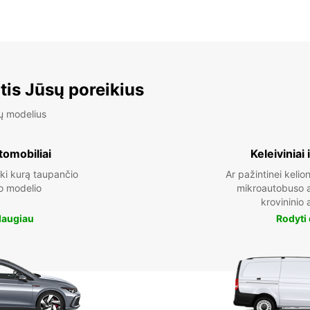
tis Jūsų poreikius
ų modelius
tomobiliai
Keleiviniai 
ki kurą taupančio
Ar pažintinei kelion
o modelio
mikroautobuso a
krovininio 
daugiau
Rodyti