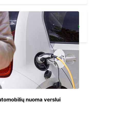
LE MANS RAILWAY STATION
LE MANS - FRANCE
 automobilių nuoma verslui