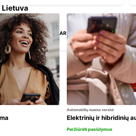
 Lietuva
LA FERTE-BERNARD
CHERRE - FRANCE
Automobilių nuoma verslui
ama
Elektrinių ir hibridinių
Peržiūrėti pasiūlymus