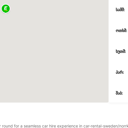
ᲡᲐᲛᲨ:
ᲝᲗᲮᲨ:
ᲮᲣᲗᲨ:
ᲞᲐᲠ:
ᲨᲐᲑ:
ᲙᲕ:
*დამა
ear round for a seamless car hire experience in car-rental-sweden/no