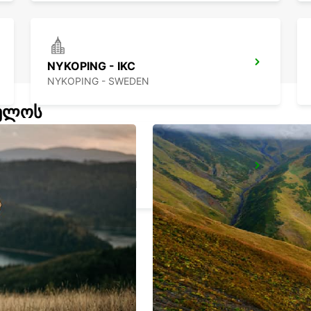
NYKOPING - IKC
NYKOPING - SWEDEN
ველოს
OREBRO - IKC
OREBRO - SWEDEN