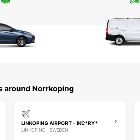
 მეტი
გაიგ
ns around Norrkoping
LINKOPING AIRPORT - IKC*RY*
LINKOPING - SWEDEN