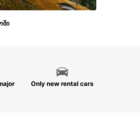
ოში
major
Only new rental cars