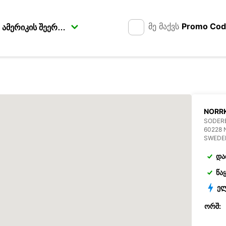
მე მაქვს
Promo Co
NORRK
SODERB
60228
SWEDE
და
წა
ელ
ᲝᲠᲨ: