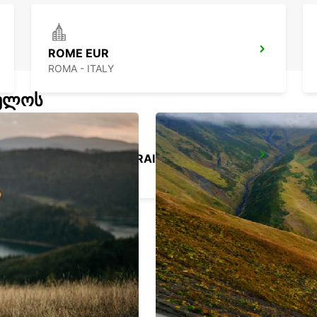
ROME EUR
ROMA - ITALY
ველოს
ROME TERMINI RAILWAY - IKC
ROMA - ITALY