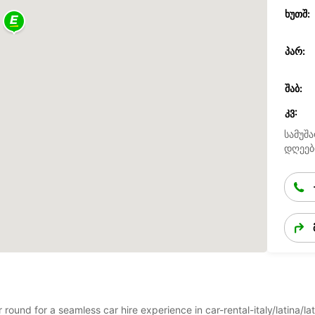
ᲮᲣᲗᲨ:
ᲞᲐᲠ:
ᲨᲐᲑ:
ᲙᲕ:
სამუშა
დღეებ
r round for a seamless car hire experience in car-rental-italy/latina/l