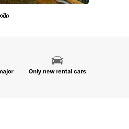
ოში
major
Only new rental cars