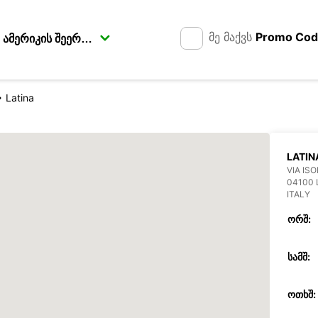
მე მაქვს
Promo Co
Latina
LATIN
VIA ISO
04100 
ITALY
ᲝᲠᲨ:
ᲡᲐᲛᲨ:
ᲝᲗᲮᲨ: