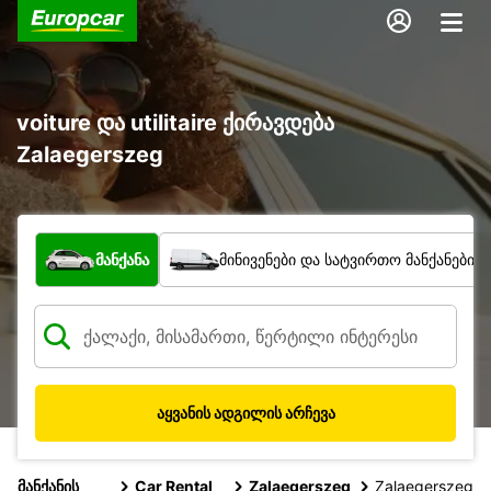
voiture და utilitaire ქირავდება
Zalaegerszeg
რა ტიპის ავტომობილი?
მანქანა
მინივენები და სატვირთო მანქანები
აყვანის ადგილის არჩევა
მანქანის
Car Rental
Zalaegerszeg
Zalaegerszeg