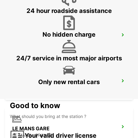
24 hour roadside assistance
No hidden charge
LE HAVRE VILLE
LE HAVRE - FRANCE
24/7 service in most major airports
Only new rental cars
LA FERTE BERNARD
CHERRE - FRANCE
Good to know
What should you bring at the station ?
LE MANS GARE
Your valid driver license
LE MANS - FRANCE