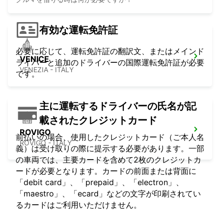
有効な運転免許証
必要に応じて、運転免許証の翻訳文、またはメインド
VENICE
ライバーと追加のドライバーの国際運転免許証が必要
VENEZIA - ITALY
です。
主に運転するドライバーの氏名が記
載されたクレジットカード
ROVIGO
前払いの場合、使用したクレジットカード（ご本人名
ROVIGO - ITALY
義）は受け取りの際に提示する必要があります。一部
の車両では、主要カードを含めて2枚のクレジットカ
ードが必要となります。カードの前面または背面に
「debit card」、「prepaid」、「electron」、
「maestro」、「ecard」などの文字が印刷されてい
るカードはご利用いただけません。