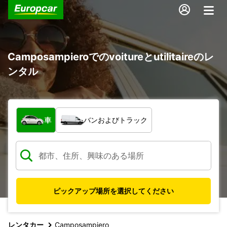
Camposampieroでのvoitureとutilitaireのレ
ンタル
車両の種類
車
バンおよびトラック
ピックアップ場所を選択してください
レンタカー
Camposampiero