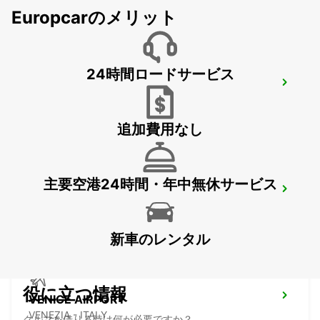
Europcarのメリット
24時間ロードサービス
CORNUDA
CORNUDA - ITALY
追加費用なし
主要空港24時間・年中無休サービス
VICENZA
VICENZA - ITALY
新車のレンタル
役に立つ情報
VENICE AIRPORT
VENEZIA - ITALY
クルマを借りる時は何が必要ですか？