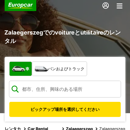
Zalaegerszegでのvoitureとutilitaireのレン
タル
車両の種類
車
バンおよびトラック
ピックアップ場所を選択してください
レンタカ
Car Rental
Zalaegerszeg
Zalaegerszeg