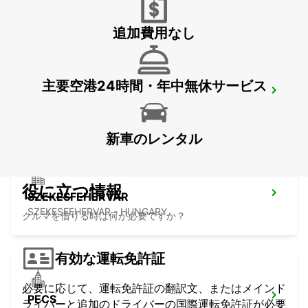
FELDKIRCHEN BEI GRAZ - AUSTRIA
追加費用なし
主要空港24時間・年中無休サービス
GRAZ
GRAZ - AUSTRIA
新車のレンタル
役に立つ情報
SZEKESFEHERVAR
SZEKESFEHERVAR - HUNGARY
クルマを借りる時は何が必要ですか？
有効な運転免許証
必要に応じて、運転免許証の翻訳文、またはメインド
PECS
ライバーと追加のドライバーの国際運転免許証が必要