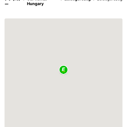
Hungary
ー