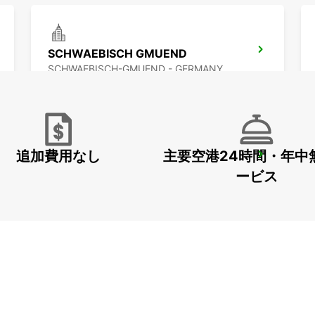
SCHWAEBISCH GMUEND
SCHWAEBISCH-GMUEND - GERMANY
追加費用なし
主要空港24時間・年中
WUERZBURG MAIN STATION
WUERZBURG - GERMANY
ービス