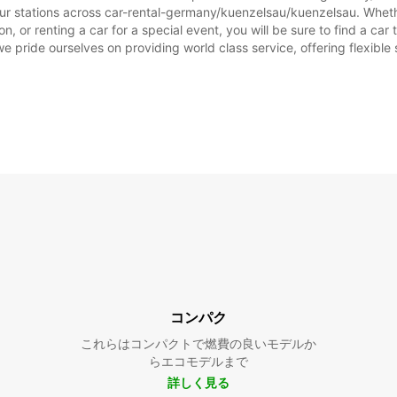
ur stations across car-rental-germany/kuenzelsau/kuenzelsau. Whether
 or renting a car for a special event, you will be sure to find a ca
we pride ourselves on providing world class service, offering flexible s
コンパク
これらはコンパクトで燃費の良いモデルか
らエコモデルまで
詳しく見る