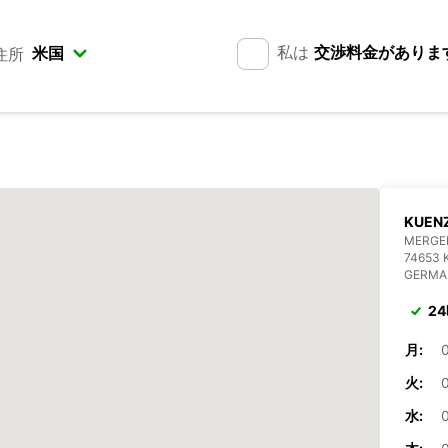
私は
交渉料金がありま
住所
KUEN
MERGEN
74653
GERMA
2
月:
0
火:
0
水:
0