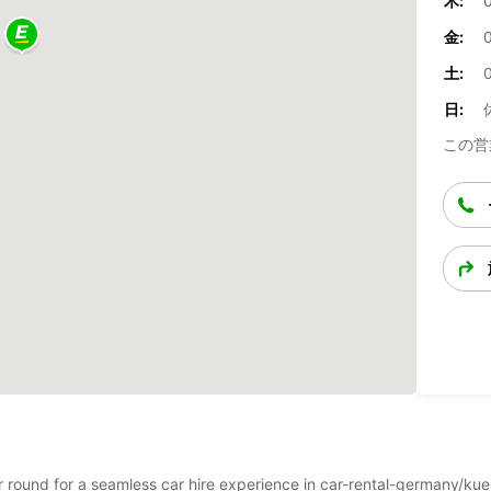
木:
0
金:
0
土:
0
日:
この営
ear round for a seamless car hire experience in car-rental-germany/k