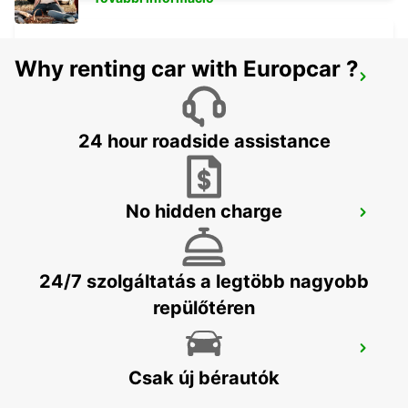
Why renting car with Europcar ?
SUNDSVALL
SUNDSVALL - SWEDEN
24 hour roadside assistance
No hidden charge
SUNDSVALL TRAIN STATION
SUNDSVALL - SWEDEN
24/7 szolgáltatás a legtöbb nagyobb
repülőtéren
VAASA CITY
VAASA - FINLAND
Csak új bérautók