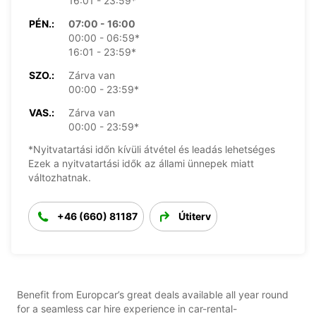
16:01 - 23:59*
PÉN.:
07:00 - 16:00
00:00 - 06:59*
16:01 - 23:59*
SZO.:
Zárva van
00:00 - 23:59*
VAS.:
Zárva van
00:00 - 23:59*
*Nyitvatartási időn kívüli átvétel és leadás lehetséges
Ezek a nyitvatartási idők az állami ünnepek miatt
változhatnak.
+46 (660) 81187
Útiterv
Benefit from Europcar’s great deals available all year round
for a seamless car hire experience in car-rental-