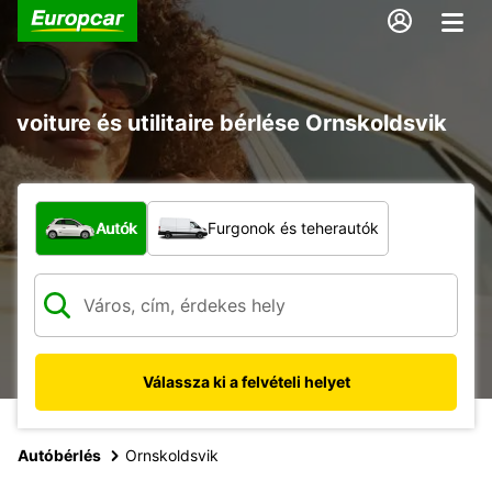
voiture és utilitaire bérlése Ornskoldsvik
Milyen típusú jármű?
Autók
Furgonok és teherautók
Válassza ki a felvételi helyet
Autóbérlés
Ornskoldsvik