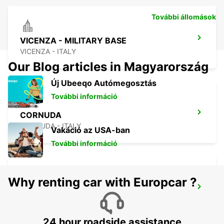
További állomások
VICENZA - MILITARY BASE
VICENZA - ITALY
Our Blog articles in Magyarország
Új Ubeeqo Autómegosztás
További információ
CORNUDA
CORNUDA - ITALY
Vakáció az USA-ban
További információ
Why renting car with Europcar ?
VICENZA
VICENZA - ITALY
24 hour roadside assistance