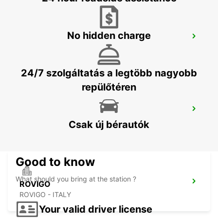
No hidden charge
VELENCE REPÜLOTÉR
VENEZIA - ITALY
24/7 szolgáltatás a legtöbb nagyobb
repülőtéren
VELENCE VÁROS
VENEZIA - ITALY
Csak új bérautók
Good to know
What should you bring at the station ?
ROVIGO
ROVIGO - ITALY
Your valid driver license