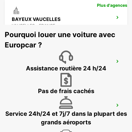
Plus d'agences
BAYEUX VAUCELLES
VAUCELLES - FRANCE
Pourquoi louer une voiture avec
Europcar ?
LE MANS ZONE NORTH
Assistance routière 24 h/24
LE MANS - FRANCE
Pas de frais cachés
LE HAVRE GARE MEET AND GREET
Service 24h/24 et 7j/7 dans la plupart des
LE HAVRE - FRANCE
grands aéroports