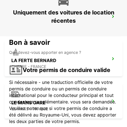
Uniquement des voitures de location
LE HAVRE VILLE
récentes
LE HAVRE - FRANCE
Bon à savoir
Que devez-vous apporter en agence ?
LA FERTE BERNARD
CHERRE - FRANCE
Votre permis de conduire valide
Si nécessaire - une traduction officielle de votre
permis de conduire ou un permis de conduire
international pour le conducteur principal et tout
conducteur supplémentaire. vous sera demandée.
LE MANS GARE
Veuillez noter que si votre permis de conduire a
LE MANS - FRANCE
été délivré au Royaume-Uni, vous devez apporter
les deux parties de votre permis.