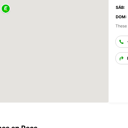
SÁB:
DOM:
These 