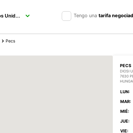
Tengo una
tarifa negocia
Pecs
PECS
DIOSI U
7630 P
HUNGA
LUN:
MAR:
MIÉ:
JUE:
VIE: