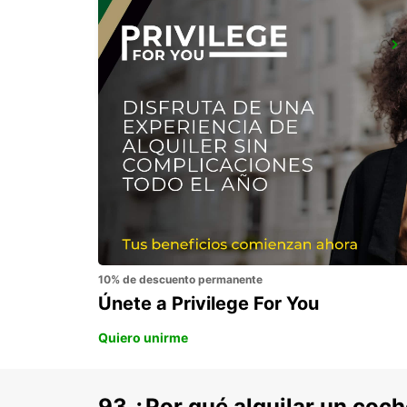
NOVI SAD
NOVI SAD - SERBIA
10% de descuento permanente
Únete a Privilege For You
Quiero unirme
93 ¿Por qué alquilar un coc