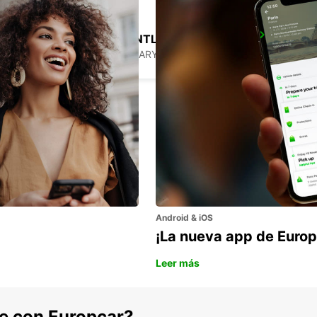
BUDAPEST SZENTLORINCI
BUDAPEST - HUNGARY
Android & iOS
¡La nueva app de Europ
Leer más
he con Europcar?